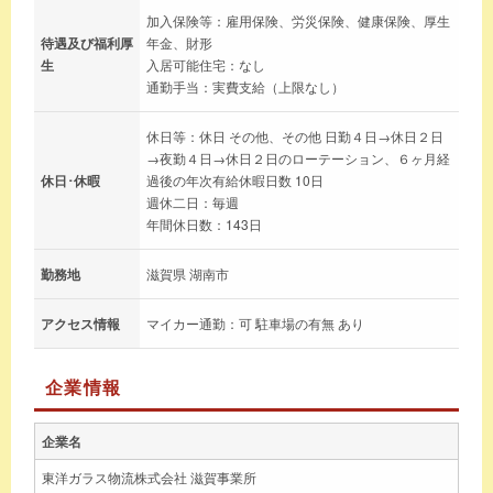
加入保険等：雇用保険、労災保険、健康保険、厚生
待遇及び福利厚
年金、財形
生
入居可能住宅：なし
通勤手当：実費支給（上限なし）
休日等：休日 その他、その他 日勤４日→休日２日
→夜勤４日→休日２日のローテーション、６ヶ月経
休日･休暇
過後の年次有給休暇日数 10日
週休二日：毎週
年間休日数：143日
勤務地
滋賀県 湖南市
アクセス情報
マイカー通勤：可 駐車場の有無 あり
企業情報
企業名
東洋ガラス物流株式会社 滋賀事業所