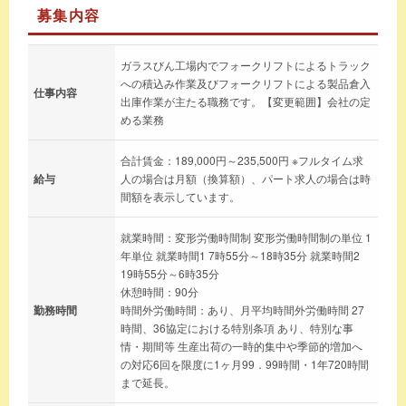
募集内容
ガラスびん工場内でフォークリフトによるトラック
への積込み作業及びフォークリフトによる製品倉入
仕事内容
出庫作業が主たる職務です。【変更範囲】会社の定
める業務
合計賃金：189,000円～235,500円 ※フルタイム求
給与
人の場合は月額（換算額）、パート求人の場合は時
間額を表示しています。
就業時間：変形労働時間制 変形労働時間制の単位 1
年単位 就業時間1 7時55分～18時35分 就業時間2
19時55分～6時35分
休憩時間：90分
勤務時間
時間外労働時間：あり、月平均時間外労働時間 27
時間、36協定における特別条項 あり、特別な事
情・期間等 生産出荷の一時的集中や季節的増加へ
の対応6回を限度に1ヶ月99．99時間・1年720時間
まで延長。