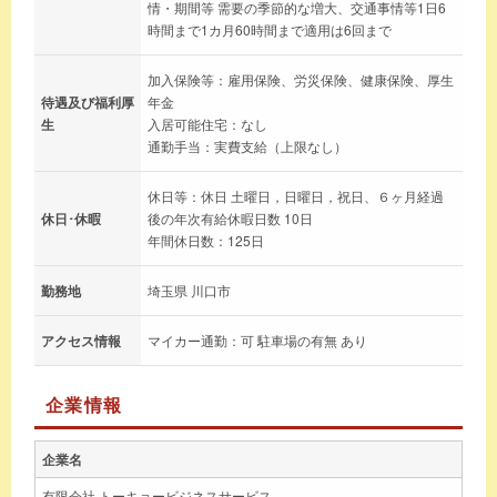
情・期間等 需要の季節的な増大、交通事情等1日6
時間まで1カ月60時間まで適用は6回まで
加入保険等：雇用保険、労災保険、健康保険、厚生
待遇及び福利厚
年金
生
入居可能住宅：なし
通勤手当：実費支給（上限なし）
休日等：休日 土曜日，日曜日，祝日、６ヶ月経過
休日･休暇
後の年次有給休暇日数 10日
年間休日数：125日
勤務地
埼玉県 川口市
アクセス情報
マイカー通勤：可 駐車場の有無 あり
企業情報
企業名
有限会社 トーキョービジネスサービス