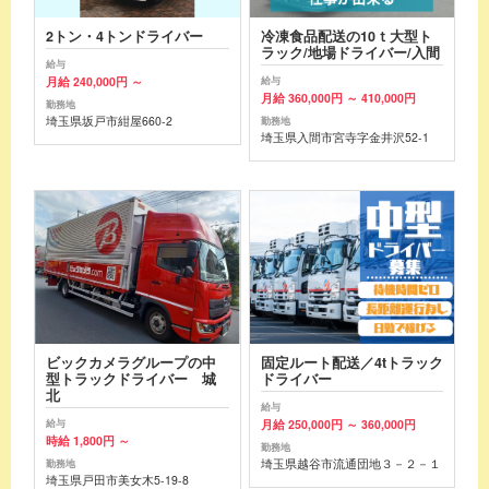
2トン・4トンドライバー
冷凍食品配送の10ｔ大型ト
ラック/地場ドライバー/入間
給与
月給 240,000円 ～
給与
月給 360,000円 ～ 410,000円
勤務地
埼玉県坂戸市紺屋660-2
勤務地
埼玉県入間市宮寺字金井沢52-1
ビックカメラグループの中
固定ルート配送／4tトラック
型トラックドライバー 城
ドライバー
北
給与
月給 250,000円 ～ 360,000円
給与
時給 1,800円 ～
勤務地
埼玉県越谷市流通団地３－２－１
勤務地
埼玉県戸田市美女木5-19-8