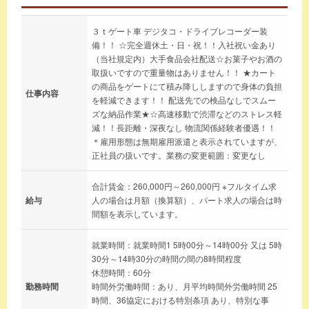
３ｔゲート車 デジタコ・ドライブレコーダー装
備！！ ☆完全週休土・日・祝！！入社祝い金あり
（当社規定内）大手食品会社配送☆お菓子やお酒の
取扱いですので重量物はありません！！ ★カート
の商品をゲートにて積み降ししますので身体の負担
仕事内容
を軽減できます！！ 配送先での検品なしでスムー
ズな納品作業★☆高速移動で渋滞などのストレス軽
減！！長距離・深夜なし 物流関係経験者優遇！！
＊雇用形態は無期雇用派遣と表示されていますが、
正社員の扱いです。業務の変更範囲：変更なし
合計賃金：260,000円～260,000円 ※フルタイム求
給与
人の場合は月額（換算額）、パート求人の場合は時
間額を表示しています。
就業時間：就業時間1 5時00分～14時00分 又は 5時
30分～14時30分の時間の間の8時間程度
休憩時間：60分
勤務時間
時間外労働時間：あり、月平均時間外労働時間 25
時間、36協定における特別条項 あり、特別な事