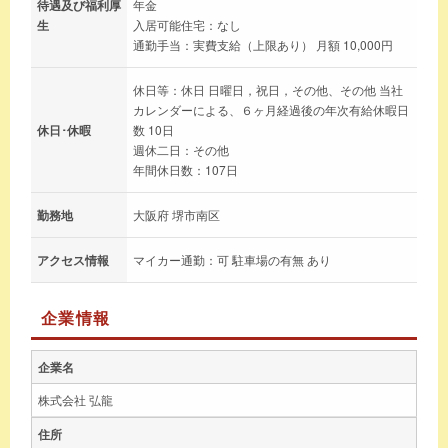
待遇及び福利厚
年金
生
入居可能住宅：なし
通勤手当：実費支給（上限あり） 月額 10,000円
休日等：休日 日曜日，祝日，その他、その他 当社
カレンダーによる、６ヶ月経過後の年次有給休暇日
休日･休暇
数 10日
週休二日：その他
年間休日数：107日
勤務地
大阪府 堺市南区
アクセス情報
マイカー通勤：可 駐車場の有無 あり
企業情報
企業名
株式会社 弘龍
住所