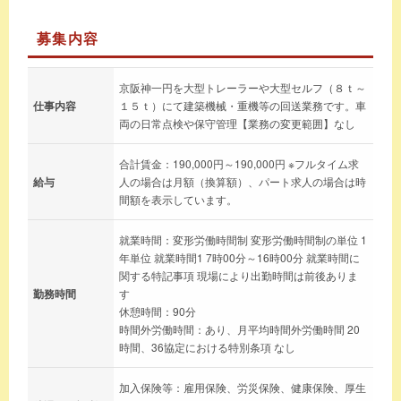
募集内容
京阪神一円を大型トレーラーや大型セルフ（８ｔ～
仕事内容
１５ｔ）にて建築機械・重機等の回送業務です。車
両の日常点検や保守管理【業務の変更範囲】なし
合計賃金：190,000円～190,000円 ※フルタイム求
給与
人の場合は月額（換算額）、パート求人の場合は時
間額を表示しています。
就業時間：変形労働時間制 変形労働時間制の単位 1
年単位 就業時間1 7時00分～16時00分 就業時間に
関する特記事項 現場により出勤時間は前後ありま
勤務時間
す
休憩時間：90分
時間外労働時間：あり、月平均時間外労働時間 20
時間、36協定における特別条項 なし
加入保険等：雇用保険、労災保険、健康保険、厚生