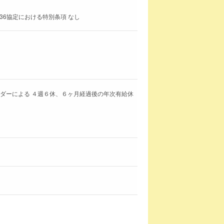
36協定における特別条項 なし
ンダーによる ４週６休、６ヶ月経過後の年次有給休