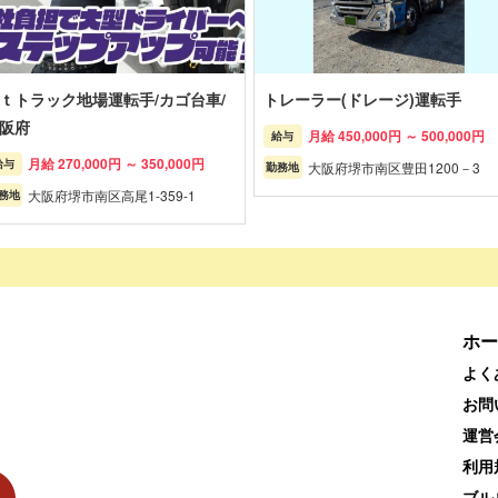
ｔトラック地場運転手/カゴ台車/
トレーラー(ドレージ)運転手
阪府
月給 450,000円 ～ 500,000円
給与
月給 270,000円 ～ 350,000円
給与
大阪府堺市南区豊田1200－3
勤務地
大阪府堺市南区高尾1-359-1
務地
ホー
よく
お問
運営
利用
ブル