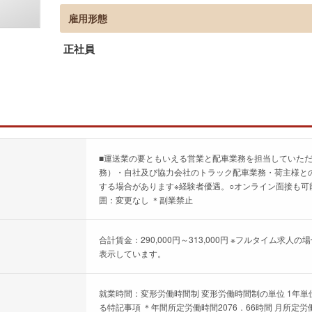
雇用形態
正社員
■運送業の要ともいえる営業と配車業務を担当していた
務）・自社及び協力会社のトラック配車業務・荷主様と
する場合があります※経験者優遇。○オンライン面接も
囲：変更なし ＊副業禁止
合計賃金：290,000円～313,000円 ※フルタイム
表示しています。
就業時間：変形労働時間制 変形労働時間制の単位 1年単位 
る特記事項 ＊年間所定労働時間2076．66時間 月所定労