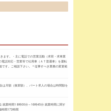
だきます。・主に電話での営業活動（求荷・求車業
の電話対応・営業等で社用車（ＡＴ普通車）を運転
可能です。ご相談下さい。＊従事すべき業務の変更範
求人の場合は月額（換算額）、パート求人の場合は時間額を
就業時間1 8時00分～16時45分 就業時間に関す
働時間173時間