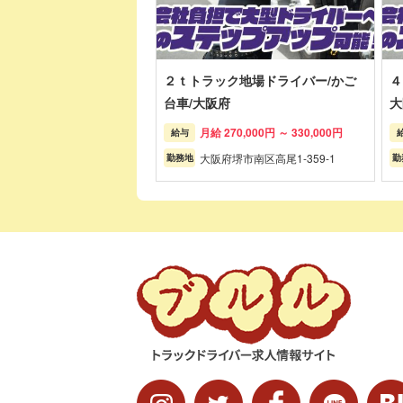
２ｔトラック地場ドライバー/かご
４
台車/大阪府
大
月給 270,000円 ～ 330,000円
給与
大阪府堺市南区高尾1-359-1
勤務地
勤