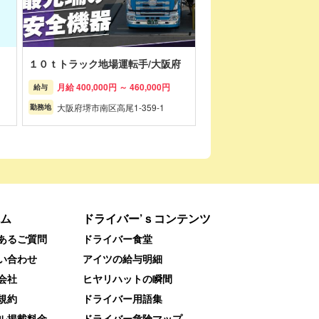
１０ｔトラック地場運転手/大阪府
月給 400,000円 ～ 460,000円
給与
大阪府堺市南区高尾1-359-1
勤務地
ム
ドライバー’ｓコンテンツ
あるご質問
ドライバー食堂
い合わせ
アイツの給与明細
会社
ヒヤリハットの瞬間
規約
ドライバー用語集
ル掲載料金
ドライバー危険マップ