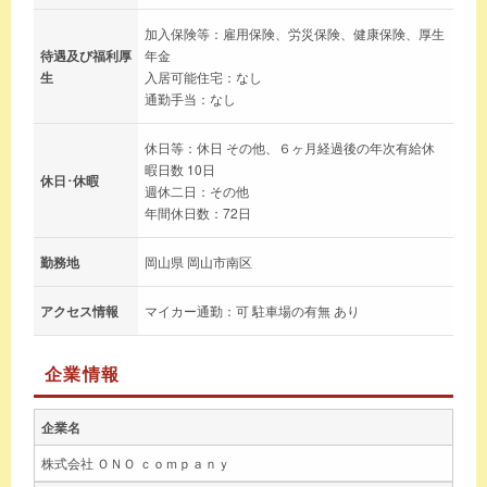
加入保険等：雇用保険、労災保険、健康保険、厚生
待遇及び福利厚
年金
生
入居可能住宅：なし
通勤手当：なし
休日等：休日 その他、６ヶ月経過後の年次有給休
暇日数 10日
休日･休暇
週休二日：その他
年間休日数：72日
勤務地
岡山県 岡山市南区
アクセス情報
マイカー通勤：可 駐車場の有無 あり
企業情報
企業名
株式会社 ＯＮＯ ｃｏｍｐａｎｙ