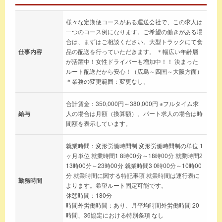
様々な定期便コースがある運送会社で、この求人は
一つのコース例になります。ご希望の働きがある場
合は、まずはご相談ください。大型トラックにて食
仕事内容
品の配送を行っていただきます。 ＊幅広い年齢層
が活躍中！女性ドライバーも増加中！！ 決まった
ルート配送だから安心！（広島～四国～大阪方面）
＊業務の変更範囲：変更なし。
合計賃金：350,000円～380,000円 ※フルタイム求
給与
人の場合は月額（換算額）、パート求人の場合は時
間額を表示しています。
就業時間：変形労働時間制 変形労働時間制の単位 1
ヶ月単位 就業時間1 8時00分～18時00分 就業時間2
13時00分～23時00分 就業時間3 0時00分～10時00
分 就業時間に関する特記事項 就業時間は運行表に
勤務時間
よります。希望ルート固定可能です。
休憩時間：180分
時間外労働時間：あり、月平均時間外労働時間 20
時間、36協定における特別条項 なし