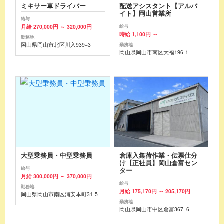
ミキサー車ドライバー
配送アシスタント【アルバ
イト】岡山営業所
給与
月給 270,000円 ～ 320,000円
給与
時給 1,100円 ～
勤務地
岡山県岡山市北区川入939−3
勤務地
岡山県岡山市南区大福196-1
大型乗務員・中型乗務員
倉庫入集荷作業・伝票仕分
け【正社員】岡山倉富セン
給与
ター
月給 300,000円 ～ 370,000円
給与
勤務地
月給 175,170円 ～ 205,170円
岡山県岡山市南区浦安本町31-5
勤務地
岡山県岡山市中区倉富367ｰ6