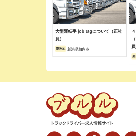
大型運転手 job tagについて（正社
４
員）
（
員
新潟県胎内市
勤務地
勤