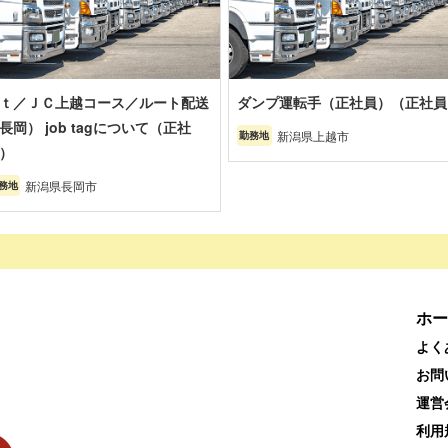
ｔ／ＪＣ上越コース／ルート配送
ダンプ運転手（正社員）（正社員
長岡） job tagについて（正社
新潟県上越市
勤務地
）
新潟県長岡市
務地
ホー
よく
お問
運営
利用