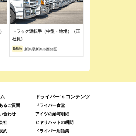
）
トラック運転手（中型・地場）（正
社員）
新潟県新潟市西蒲区
勤務地
ム
ドライバー’ｓコンテンツ
あるご質問
ドライバー食堂
い合わせ
アイツの給与明細
会社
ヒヤリハットの瞬間
規約
ドライバー用語集