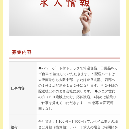
募集内容
◆パワーゲート付トラックで常温食品、日用品をカ
ゴ台車で 輸送していただきます。＊配送ルートは
大阪南港から大阪中部、または奈良北部、 西部へ
の１便２店配送を１日２便になります。＊２便目の
仕事内容
配送後はそのまま会社に戻ります。 ◆シニア世代
の方（６０歳以上の方）応募歓迎。※初めは横乗り
で仕事を覚えていただきます。 ≪ 急募 ≫変更範
囲：なし
合計賃金：1,100円～1,100円 ※フルタイム求人の場
給与
合は月額（換算額）、パート求人の場合は時間額を