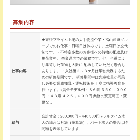
募集内容
★東証プライム上場の大手物流企業・福山通運グル
ープでのお仕事・日曜日は休みです。土曜日は交代
制です。・不特定多数のお客様への荷物の配達及び
集荷業務。 奈良県内での業務です。他、当番によ
り集荷した荷物を大阪に 配送していただく場合も
仕事内容
あります。 ・入社後２～３ケ月は単独乗務するた
めの研修期間です。 研修期間中は先輩社員が同乗
し必要な業務知識・運転技術を 丁寧に指導教育を
行います。※賃金モデル例・３６歳 ３５０，０００
円 ・４３歳 ４２５，０００円 業務の変更範囲：変
更なし
合計賃金：280,300円～440,300円 ※フルタイム求
給与
人の場合は月額（換算額）、パート求人の場合は時
間額を表示しています。