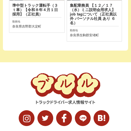
準中型トラック運転手（３
集配乗務員 【１２／１７
ｔ車）【令和８年４月１日
（水）ミニ説明会用求人】
採用】（正社員）
job tagについて（正社員以
外 パーソナル社員 あり ６
勤務地
名）
奈良県吉野郡大淀町
勤務地
奈良県生駒郡安堵町