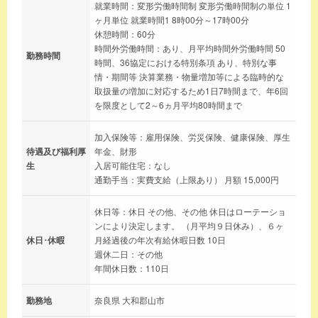
就業時間：変形労働時間制 変形労働時間制の単位 1
ヶ月単位 就業時間1 8時00分～17時00分
休憩時間：60分
時間外労働時間：あり、月平均時間外労働時間 50
勤務時間
時間、36協定における特別条項 あり、特別な事
情・期間等 決算業務・物量増加等による臨時的な
取扱量の増加に対応するため1日7時間まで、年6回
を限度として2～6ヵ月平均80時間まで
加入保険等：雇用保険、労災保険、健康保険、厚生
待遇及び福利厚
年金、財形
生
入居可能住宅：なし
通勤手当：実費支給（上限あり） 月額 15,000円
休日等：休日 その他、その他 休日はローテーショ
ンにより決定します。 （月平均９日休み）、６ヶ
休日･休暇
月経過後の年次有給休暇日数 10日
週休二日：その他
年間休日数：110日
勤務地
奈良県 大和郡山市