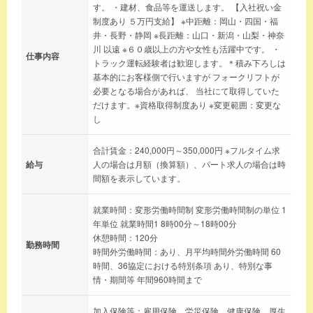
す。 ・建材、食品等を運送します。 【入社祝い金
制度あり ５万円支給】 ※中距離：岡山・四国・福
井・長野・静岡 ※長距離：山口・新潟・山梨・神奈
川 以遠 ※６０歳以上の方や女性も活躍中です。 ・
仕事内容
トラック運転経験者は歓迎します。＊積み下ろしは
基本的にお客様側で行いますが フォークリフトが
必要となる場合があれば、 当社にて取得していた
だけます。※資格取得制度あり ※変更範囲：変更な
し
合計賃金：240,000円～350,000円 ※フルタイム求
給与
人の場合は月額（換算額）、パート求人の場合は時
間額を表示しています。
就業時間：変形労働時間制 変形労働時間制の単位 1
年単位 就業時間1 8時00分～18時00分
休憩時間：120分
勤務時間
時間外労働時間：あり、月平均時間外労働時間 60
時間、36協定における特別条項 あり、特別な事
情・期間等 年間960時間まで
加入保険等：雇用保険、労災保険、健康保険、厚生