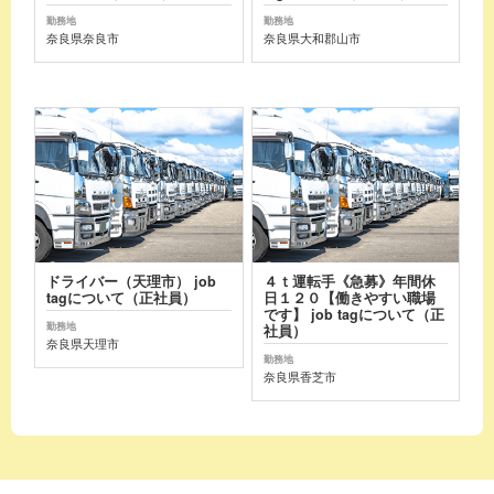
勤務地
勤務地
奈良県奈良市
奈良県大和郡山市
ドライバー（天理市） job
４ｔ運転手《急募》年間休
tagについて（正社員）
日１２０【働きやすい職場
です】 job tagについて（正
勤務地
社員）
奈良県天理市
勤務地
奈良県香芝市