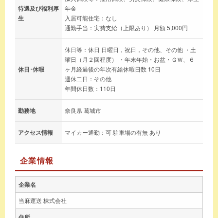
待遇及び福利厚
年金
生
入居可能住宅：なし
通勤手当：実費支給（上限あり） 月額 5,000円
休日等：休日 日曜日，祝日，その他、その他 ・土
曜日（月２回程度） ・年末年始・お盆・ＧＷ、６
休日･休暇
ヶ月経過後の年次有給休暇日数 10日
週休二日：その他
年間休日数：110日
勤務地
奈良県 葛城市
アクセス情報
マイカー通勤：可 駐車場の有無 あり
企業情報
企業名
当麻運送 株式会社
住所