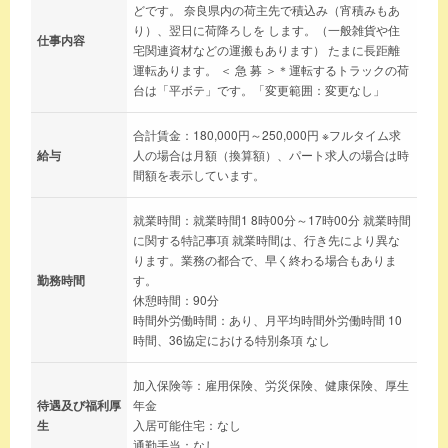
どです。 奈良県内の荷主先で積込み（宵積みもあ
り）、翌日に荷降ろしを します。（一般雑貨や住
仕事内容
宅関連資材などの運搬もあります） たまに長距離
運転あります。 ＜ 急 募 ＞＊運転するトラックの荷
台は「平ボテ」です。「変更範囲：変更なし」
合計賃金：180,000円～250,000円 ※フルタイム求
給与
人の場合は月額（換算額）、パート求人の場合は時
間額を表示しています。
就業時間：就業時間1 8時00分～17時00分 就業時間
に関する特記事項 就業時間は、行き先により異な
ります。業務の都合で、早く終わる場合もありま
勤務時間
す。
休憩時間：90分
時間外労働時間：あり、月平均時間外労働時間 10
時間、36協定における特別条項 なし
加入保険等：雇用保険、労災保険、健康保険、厚生
待遇及び福利厚
年金
生
入居可能住宅：なし
通勤手当：なし