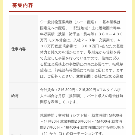
募集内容
◇一般貨物運搬業務（ルート配送） ・基本業務は
固定先への配送。 ・配送地域：主に近畿圏☆昨年
年収実績（残業・諸手当・賞与等）３８０～４３０
万円 モデル賃金は、入社２～３年・充実期で、４
３０万円程度 高齢期で、３８０万円 ※あなたの基礎
仕事内容
体力と持久力を活かせます。 取引先から信頼を得
て安定した事業を行っていますので、信頼に 応え
る配送と業務上の事故防止の為に必要です。転職希
望者は、前職給与等面接にて相談に応じます。まず
は、ご応募ください。変更範囲：会社の定める業務
合計賃金：216,300円～216,300円 ※フルタイム求
給与
人の場合は月額（換算額）、パート求人の場合は時
間額を表示しています。
就業時間：交替制（シフト制） 就業時間1 5時30分
～14時30分 就業時間2 6時00分～15時00分 就業時
間3 7時00分～16時00分 就業時間に関する特記事項
（1）から（3）のローテーションです。