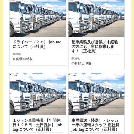
ドライバー（２ｔ） job tag
配車業務及び営業／未経験
について（正社員）
の方にも丁寧に指導しま
す！（正社員）
勤務地
奈良県御所市
勤務地
奈良県天理市
１０トン車乗務員 【年間休
車両回送（陸送）・レッカ
日１２５日・土日祝休】 job
ー車の運転スタッフ 正社員
tagについて（正社員）
job tagについて（正社員）