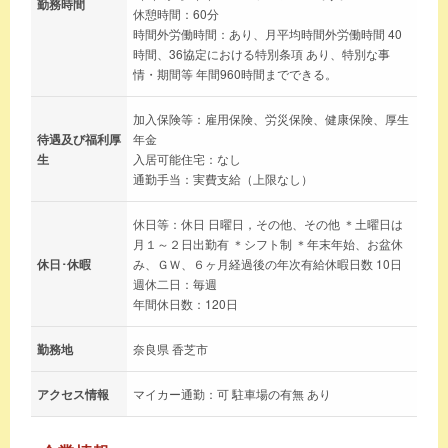
勤務時間
休憩時間：60分
時間外労働時間：あり、月平均時間外労働時間 40
時間、36協定における特別条項 あり、特別な事
情・期間等 年間960時間までできる。
加入保険等：雇用保険、労災保険、健康保険、厚生
待遇及び福利厚
年金
生
入居可能住宅：なし
通勤手当：実費支給（上限なし）
休日等：休日 日曜日，その他、その他 ＊土曜日は
月１～２日出勤有 ＊シフト制 ＊年末年始、お盆休
休日･休暇
み、ＧＷ、６ヶ月経過後の年次有給休暇日数 10日
週休二日：毎週
年間休日数：120日
勤務地
奈良県 香芝市
アクセス情報
マイカー通勤：可 駐車場の有無 あり