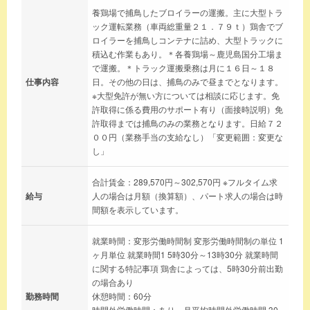
養鶏場で捕鳥したブロイラーの運搬。主に大型トラ
ック運転業務（車両総重量２１．７９ｔ）鶏舎でブ
ロイラーを捕鳥しコンテナに詰め、大型トラックに
積込む作業もあり。＊各養鶏場～鹿児島国分工場ま
で運搬。＊トラック運搬乗務は月に１６日～１８
仕事内容
日。その他の日は、捕鳥のみで昼までとなります。
※大型免許が無い方については相談に応じます。免
許取得に係る費用のサポート有り（面接時説明）免
許取得までは捕鳥のみの業務となります。日給７２
００円（業務手当の支給なし）「変更範囲：変更な
し」
合計賃金：289,570円～302,570円 ※フルタイム求
給与
人の場合は月額（換算額）、パート求人の場合は時
間額を表示しています。
就業時間：変形労働時間制 変形労働時間制の単位 1
ヶ月単位 就業時間1 5時30分～13時30分 就業時間
に関する特記事項 鶏舎によっては、5時30分前出勤
の場合あり
勤務時間
休憩時間：60分
時間外労働時間：あり、月平均時間外労働時間 30