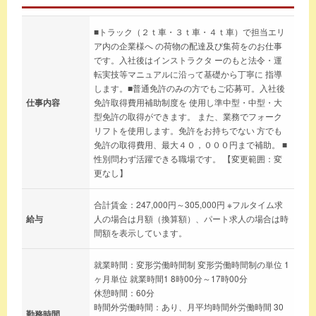
■トラック（２ｔ車・３ｔ車・４ｔ車）で担当エリ
ア内の企業様へ の荷物の配達及び集荷をのお仕事
です。入社後はインストラクタ ーのもと法令・運
転実技等マニュアルに沿って基礎から丁寧に 指導
します。■普通免許のみの方でもご応募可。入社後
仕事内容
免許取得費用補助制度を 使用し準中型・中型・大
型免許の取得ができます。 また、業務でフォーク
リフトを使用します。免許をお持ちでない 方でも
免許の取得費用、最大４０，０００円まで補助。 ■
性別問わず活躍できる職場です。 【変更範囲：変
更なし】
合計賃金：247,000円～305,000円 ※フルタイム求
給与
人の場合は月額（換算額）、パート求人の場合は時
間額を表示しています。
就業時間：変形労働時間制 変形労働時間制の単位 1
ヶ月単位 就業時間1 8時00分～17時00分
休憩時間：60分
時間外労働時間：あり、月平均時間外労働時間 30
勤務時間