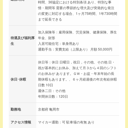
時間、36協定における特別条項 あり、特別な事
情・期間等 需要の季節的な増大及び突発的な発注
の変更に対応する場合、1ヶ月75時間、1年730時間
まで延長できる
加入保険等：雇用保険、労災保険、健康保険、厚生
待遇及び福利厚
年金、財形
生
入居可能住宅：単身用あり
通勤手当：実費支給（上限あり） 月額 50,000円
休日等：休日 日曜日，祝日，その他、その他 日・
祝が基本的にお休み、加えて月３から４回のシフト
のお休みが あります。ＧＷ・お盆・年末年始の長
休日･休暇
期休暇もあります。、６ヶ月経過後の年次有給休暇
日数 10日
週休二日：その他
年間休日数：120日
勤務地
京都府 亀岡市
アクセス情報
マイカー通勤：可 駐車場の有無 あり