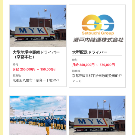
大型地場中距離ドライバー
大型配送ドライバー
（京都本社）
給与
月給 350,000円 ～ 570,000円
給与
月給 250,000円 ～ 350,000円
勤務地
京都府綴喜郡宇治田原町贄田船戸
勤務地
京都府八幡市下奈良一丁地22-1
２－８