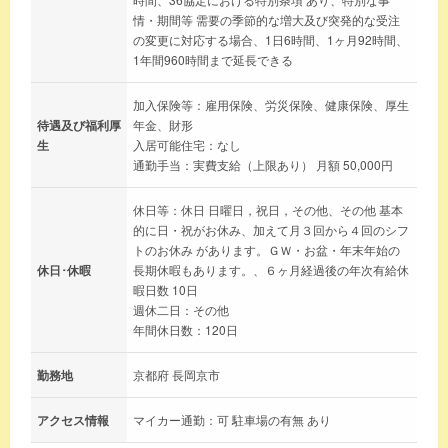
情・期間等 需要の季節的な増大及び突発的な受注
の変更に対応する場合、1日6時間、1ヶ月92時間、
1年間960時間まで延長できる
加入保険等：雇用保険、労災保険、健康保険、厚生
待遇及び福利厚
年金、財形
生
入居可能住宅：なし
通勤手当：実費支給（上限あり） 月額 50,000円
休日等：休日 日曜日，祝日，その他、その他 基本
的に日・祝がお休み、加えて月３回から４回のシフ
トのお休み があります。ＧＷ・お盆・年末年始の
休日･休暇
長期休暇もあります。、６ヶ月経過後の年次有給休
暇日数 10日
週休二日：その他
年間休日数：120日
勤務地
京都府 長岡京市
アクセス情報
マイカー通勤：可 駐車場の有無 あり