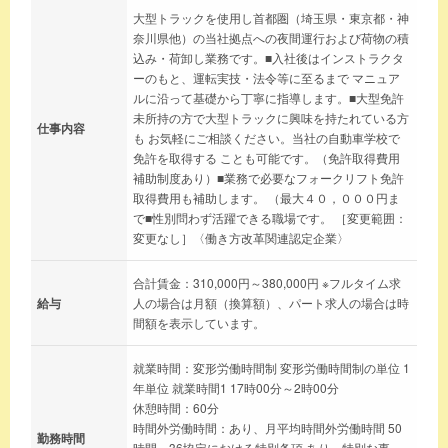
大型トラックを使用し首都圏（埼玉県・東京都・神
奈川県他）の当社拠点への夜間運行および荷物の積
込み・荷卸し業務です。■入社後はインストラクタ
ーのもと、運転実技・法令等に至るまで マニュア
ルに沿って基礎から丁寧に指導します。■大型免許
未所持の方で大型トラックに興味を持たれている方
仕事内容
も お気軽にご相談ください。当社の自動車学校で
免許を取得する ことも可能です。（免許取得費用
補助制度あり）■業務で必要なフォークリフト免許
取得費用も補助します。 （最大４０，０００円ま
で■性別問わず活躍できる職場です。 ［変更範囲：
変更なし］〈働き方改革関連認定企業〉
合計賃金：310,000円～380,000円 ※フルタイム求
給与
人の場合は月額（換算額）、パート求人の場合は時
間額を表示しています。
就業時間：変形労働時間制 変形労働時間制の単位 1
年単位 就業時間1 17時00分～2時00分
休憩時間：60分
時間外労働時間：あり、月平均時間外労働時間 50
勤務時間
時間、36協定における特別条項 あり、特別な事