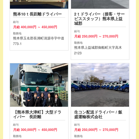
熊本10ｔ長距離ドライバー
2ｔドライバー（接客・サー
ビススタッフ）熊本県上益
給与
城郡
月給 400,000円 ～ 450,000円
給与
勤務地
月給 250,000円 ～ 270,000円
熊本県玉名郡長洲町清源寺字中道
勤務地
773-1
熊本県上益城郡御船町大字高木
2123
【熊本県大津町】大型ドラ
生コン配送ドライバー / 飯
イバー 長距離
盛運輸株式会社
給与
給与
月給 300,000円 ～ 450,000円
月給 250,000円 ～ 270,000円
勤務地
勤務地