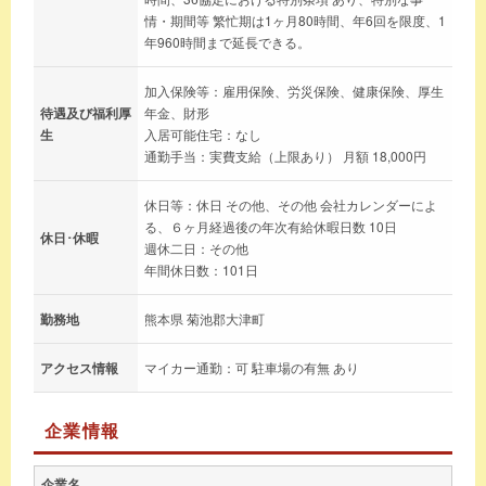
情・期間等 繁忙期は1ヶ月80時間、年6回を限度、1
年960時間まで延長できる。
加入保険等：雇用保険、労災保険、健康保険、厚生
待遇及び福利厚
年金、財形
生
入居可能住宅：なし
通勤手当：実費支給（上限あり） 月額 18,000円
休日等：休日 その他、その他 会社カレンダーによ
る、６ヶ月経過後の年次有給休暇日数 10日
休日･休暇
週休二日：その他
年間休日数：101日
勤務地
熊本県 菊池郡大津町
アクセス情報
マイカー通勤：可 駐車場の有無 あり
企業情報
企業名