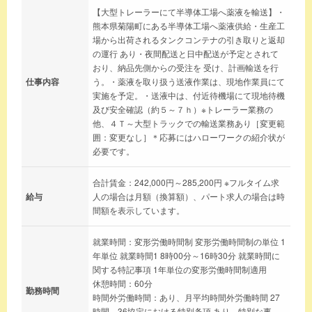
【大型トレーラーにて半導体工場へ薬液を輸送】・
熊本県菊陽町にある半導体工場へ薬液供給・生産工
場から出荷されるタンクコンテナの引き取りと返却
の運行 あり・夜間配送と日中配送が予定とされて
おり、納品先側からの受注を 受け、計画輸送を行
仕事内容
う。・薬液を取り扱う送液作業は、現地作業員にて
実施を予定。・送液中は、付近待機場にて現地待機
及び安全確認（約５～７ｈ）※トレーラー業務の
他、４Ｔ～大型トラックでの輸送業務あり［変更範
囲：変更なし］＊応募にはハローワークの紹介状が
必要です。
合計賃金：242,000円～285,200円 ※フルタイム求
給与
人の場合は月額（換算額）、パート求人の場合は時
間額を表示しています。
就業時間：変形労働時間制 変形労働時間制の単位 1
年単位 就業時間1 8時00分～16時30分 就業時間に
関する特記事項 1年単位の変形労働時間制適用
休憩時間：60分
勤務時間
時間外労働時間：あり、月平均時間外労働時間 27
時間、36協定における特別条項 あり、特別な事