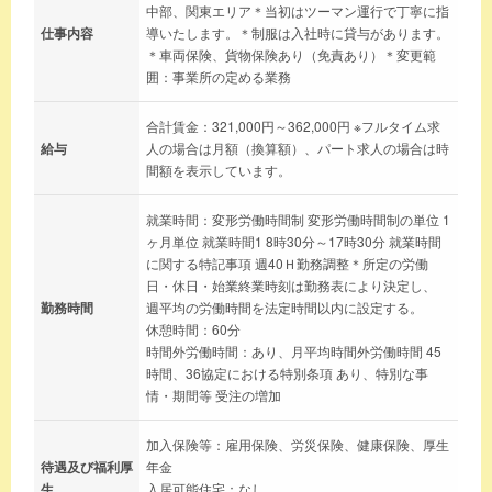
中部、関東エリア＊当初はツーマン運行で丁寧に指
仕事内容
導いたします。＊制服は入社時に貸与があります。
＊車両保険、貨物保険あり（免責あり）＊変更範
囲：事業所の定める業務
合計賃金：321,000円～362,000円 ※フルタイム求
給与
人の場合は月額（換算額）、パート求人の場合は時
間額を表示しています。
就業時間：変形労働時間制 変形労働時間制の単位 1
ヶ月単位 就業時間1 8時30分～17時30分 就業時間
に関する特記事項 週40Ｈ勤務調整＊所定の労働
日・休日・始業終業時刻は勤務表により決定し、
勤務時間
週平均の労働時間を法定時間以内に設定する。
休憩時間：60分
時間外労働時間：あり、月平均時間外労働時間 45
時間、36協定における特別条項 あり、特別な事
情・期間等 受注の増加
加入保険等：雇用保険、労災保険、健康保険、厚生
待遇及び福利厚
年金
生
入居可能住宅：なし