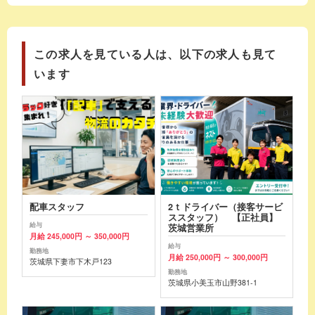
この求人を見ている人は、以下の求人も見て
います
配車スタッフ
2ｔドライバー（接客サービ
ススタッフ） 【正社員】
給与
茨城営業所
月給 245,000円 ～ 350,000円
給与
勤務地
月給 250,000円 ～ 300,000円
茨城県下妻市下木戸123
勤務地
茨城県小美玉市山野381-1