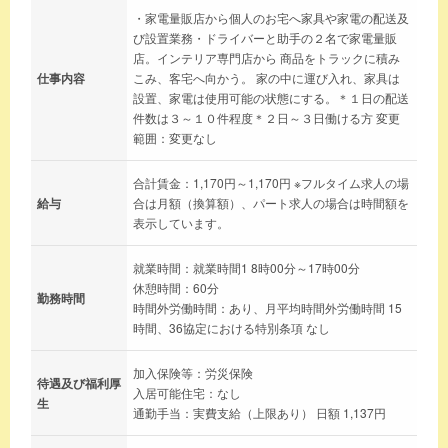
・家電量販店から個人のお宅へ家具や家電の配送及
び設置業務・ドライバーと助手の２名で家電量販
店。インテリア専門店から 商品をトラックに積み
仕事内容
こみ、客宅へ向かう。 家の中に運び入れ、家具は
設置、家電は使用可能の状態にする。＊１日の配送
件数は３～１０件程度＊２日～３日働ける方 変更
範囲：変更なし
合計賃金：1,170円～1,170円 ※フルタイム求人の場
給与
合は月額（換算額）、パート求人の場合は時間額を
表示しています。
就業時間：就業時間1 8時00分～17時00分
休憩時間：60分
勤務時間
時間外労働時間：あり、月平均時間外労働時間 15
時間、36協定における特別条項 なし
加入保険等：労災保険
待遇及び福利厚
入居可能住宅：なし
生
通勤手当：実費支給（上限あり） 日額 1,137円