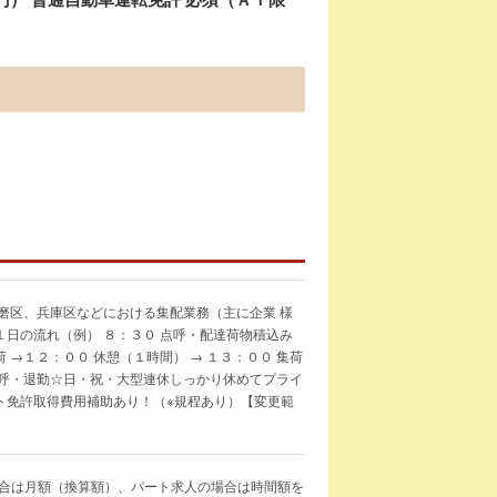
磨区、兵庫区などにおける集配業務（主に企業 様
日の流れ（例） ８：３０ 点呼・配達荷物積込み
 →１２：００ 休憩（１時間） → １３：００ 集荷
 点呼・退勤☆日・祝・大型連休しっかり休めてプライ
ト免許取得費用補助あり！（※規程あり）【変更範
求人の場合は月額（換算額）、パート求人の場合は時間額を