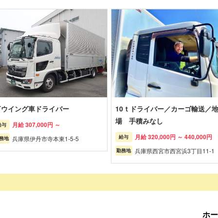
Tウイング車ドライバー
10ｔドライバー／カーゴ輸送／
場 手積みなし
月給 307,000円 ～
給与
月給 320,000円 ～ 440,000円
給与
兵庫県伊丹市寺本東1-5-5
務地
兵庫県西宮市西宮浜3丁目11-1
勤務地
ホー