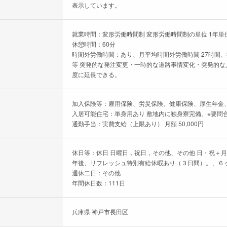
表示しています。
就業時間：変形労働時間制 変形労働時間制の単位 1年単位 
休憩時間：60分
時間外労働時間：あり、月平均時間外労働時間 27時間、
等 突発的な発注変更・一時的な道路事情変化・突発的な人
度に延長できる。
加入保険等：雇用保険、労災保険、健康保険、厚生年金
入居可能住宅：単身用あり 敷地内に独身寮完備。※要問
通勤手当：実費支給（上限あり） 月額 50,000円
休日等：休日 日曜日，祝日，その他、その他 日・祝＋
年後、リフレッシュ特別有給休暇あり（３日間）。、６ヶ
週休二日：その他
年間休日数：111日
兵庫県 神戸市長田区