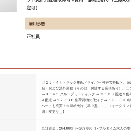
定可）
雇用形態
正社員
〇２ｔ・４ｔトラック集配ドライバー 神戸市長田区、須
宛）および渉外業務（その他、付随する業務あり）。〇１
→８：４５ グループミーティング → ９：００ 配達＆集荷
＆配達 →１７：３０ 集荷荷物の仕分け → １８：３０
ベートも充実！☆運転免許（準中型～）、フォークリフ
囲：変更なし】
合計賃金：264,880円～269,880円 ※フルタイム