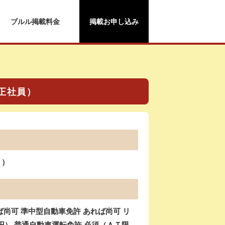
ブルル掲載料金
掲載お申し込み
正社員）
ｔ）
尚可 準中型自動車免許 あれば尚可 リ
円） 普通自動車運転免許 必須（ＡＴ限