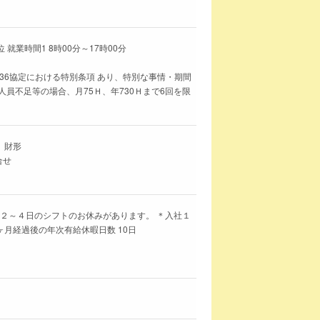
就業時間1 8時00分～17時00分
36協定における特別条項 あり、特別な事情・期間
員不足等の場合、月75Ｈ、年730Ｈまで6回を限
、財形
合せ
月２～４日のシフトのお休みがあります。 ＊入社１
月経過後の年次有給休暇日数 10日