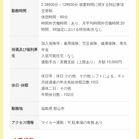
2 3時00分～12時00分 就業時間に関する特記事項
勤務時間
交替制
休憩時間：90分
時間外労働時間：あり、月平均時間外労働時間 20
時間、36協定における特別条項 なし
加入保険等：雇用保険、労災保険、健康保険、厚生
待遇及び福利厚
年金
生
入居可能住宅：なし
通勤手当：実費支給（上限あり） 月額 10,000円
休日等：休日 その他、その他 シフトによる、６ヶ
月経過後の年次有給休暇日数 10日
休日･休暇
週休二日：その他
年間休日数：102日
勤務地
福島県 郡山市
アクセス情報
マイカー通勤：可 駐車場の有無 あり