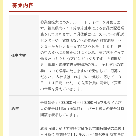
募集内容
◎業務拡大につき、ルートドライバーを募集しま
す。福島県内へ４ｔ冷蔵冷凍車による食品の配送業
務をして頂きます。＊具体的には、スーパーの配送
センターや、飲食店などへの食品や 雑貨納品・セ
ンターからセンターまで配送をお任せします。 世
の中の変化に影響を受けにくい為、安定感を持って
仕事内容
働きたい！ という方にはピッタリです！＊範囲変
更：事務・管理業務 ※未経験の方は、それぞれの業
務について指導いたしますので安心 してご応募く
ださい。 入社後はこれまでのご経験に応じて、３
日～１４日間にわたって 先輩社員に同乗して実際
の仕事を覚えていきます。
合計賃金：200,000円～250,000円 ※フルタイム求
給与
人の場合は月額（換算額）、パート求人の場合は時
間額を表示しています。
就業時間：変形労働時間制 変形労働時間制の単位 1
ヶ月単位 就業時間1 10時00分～19時00分 就業時間