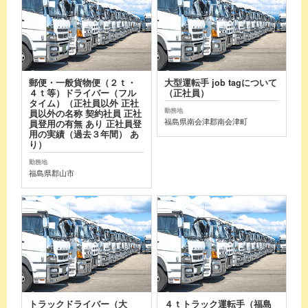
郵便・一般貨物便（２ｔ・
大型運転手 job tagについて
４ｔ等）ドライバー（フル
（正社員）
タイム）（正社員以外 正社
勤務地
員以外の名称 契約社員 正社
福島県南会津郡南会津町
員登用の有無 あり 正社員登
用の実績（過去３年間） あ
り）
勤務地
福島県郡山市
トラックドライバー（大
４ｔトラック運転手（福島