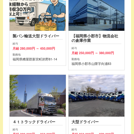
製パン輸送大型ドライバー
【福岡県小郡市】物流会社
の倉庫作業
給与
月給 280,000円 ～ 450,000円
給与
月給 250,000円 ～ 380,000円
勤務地
福岡県糟屋郡新宮町的野81-14
勤務地
福岡県小郡市山隈字向浦83
４ｔトラックドライバー
大型ドライバー
給与
給与