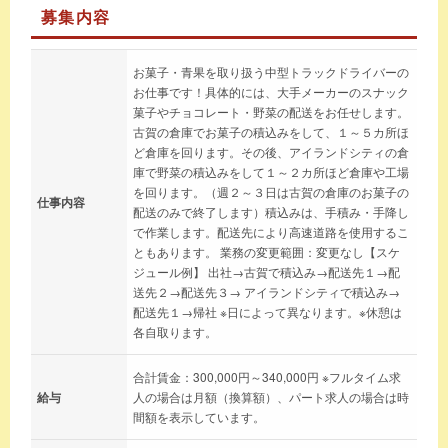
募集内容
お菓子・青果を取り扱う中型トラックドライバーの
お仕事です！具体的には、大手メーカーのスナック
菓子やチョコレート・野菜の配送をお任せします。
古賀の倉庫でお菓子の積込みをして、１～５カ所ほ
ど倉庫を回ります。その後、アイランドシティの倉
庫で野菜の積込みをして１～２カ所ほど倉庫や工場
を回ります。（週２～３日は古賀の倉庫のお菓子の
仕事内容
配送のみで終了します）積込みは、手積み・手降し
で作業します。配送先により高速道路を使用するこ
ともあります。 業務の変更範囲：変更なし【スケ
ジュール例】 出社→古賀で積込み→配送先１→配
送先２→配送先３→ アイランドシティで積込み→
配送先１→帰社 ※日によって異なります。※休憩は
各自取ります。
合計賃金：300,000円～340,000円 ※フルタイム求
給与
人の場合は月額（換算額）、パート求人の場合は時
間額を表示しています。