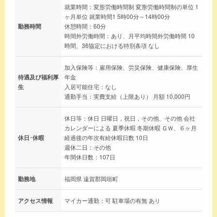
就業時間：変形労働時間制 変形労働時間制の単位 1
ヶ月単位 就業時間1 5時00分～14時00分
勤務時間
休憩時間：60分
時間外労働時間：あり、月平均時間外労働時間 10
時間、36協定における特別条項 なし
加入保険等：雇用保険、労災保険、健康保険、厚生
待遇及び福利厚
年金
生
入居可能住宅：なし
通勤手当：実費支給（上限あり） 月額 10,000円
休日等：休日 日曜日，祝日，その他、その他 会社
カレンダーによる 夏季休暇 冬期休暇 ＧＷ、６ヶ月
休日･休暇
経過後の年次有給休暇日数 10日
週休二日：その他
年間休日数：107日
勤務地
福岡県 遠賀郡岡垣町
アクセス情報
マイカー通勤：可 駐車場の有無 あり