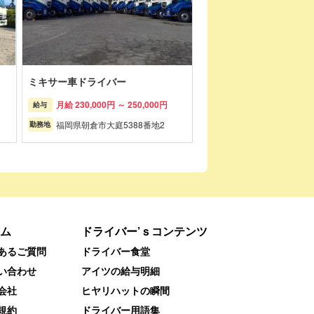
ミキサー車ドライバー
月給 230,000円 ～ 250,000円
給与
福岡県朝倉市大庭5388番地2
勤務地
ム
ドライバー’ｓコンテンツ
あるご質問
ドライバー食堂
い合わせ
アイツの給与明細
会社
ヒヤリハットの瞬間
規約
ドライバー用語集