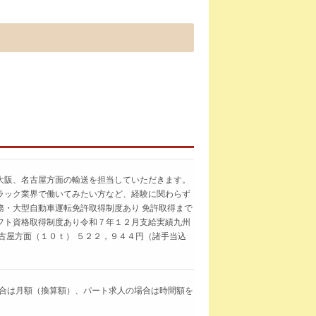
大阪、名古屋方面の輸送を担当していただきます。
ラック業界で働いてみたい方など、経験に関わらず
務・大型自動車運転免許取得制度あり 免許取得まで
フト資格取得制度あり令和７年１２月支給実績九州
古屋方面（１０ｔ） ５２２，９４４円（諸手当込
求人の場合は月額（換算額）、パート求人の場合は時間額を