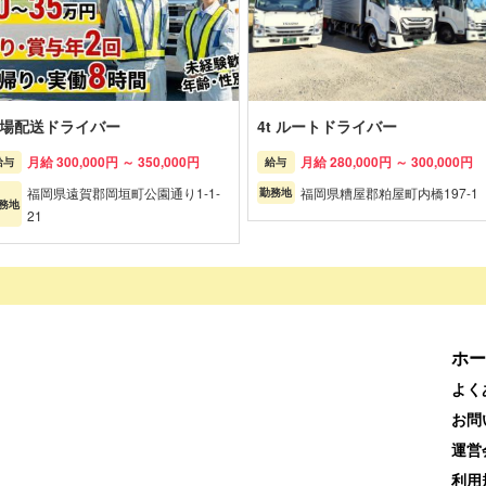
場配送ドライバー
4t ルートドライバー
月給 300,000円 ～ 350,000円
月給 280,000円 ～ 300,000円
給与
給与
福岡県遠賀郡岡垣町公園通り1-1-
福岡県糟屋郡粕屋町内橋197-1
勤務地
務地
21
ホー
よく
お問
運営
利用