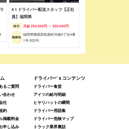
ラ
4ｔドライバー配送スタッフ【正社
員】福岡県
月給 250,000円 ～ 350,000円
給与
9
福岡県糟屋郡粕屋町内橋4丁目4番
勤務地
1号-303号
ム
ドライバー’ｓコンテンツ
あるご質問
ドライバー食堂
い合わせ
アイツの給与明細
会社
ヒヤリハットの瞬間
規約
ドライバー用語集
ル掲載料金
ドライバー危険マップ
お申し込み
トラック業界裏話