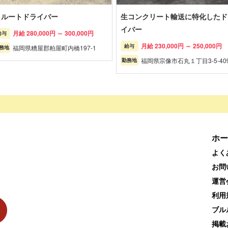
t ルートドライバー
生コンクリート輸送に特化したド
イバー
月給 280,000円 ～ 300,000円
給与
月給 230,000円 ～ 250,000円
給与
福岡県糟屋郡粕屋町内橋197-1
務地
福岡県宗像市石丸１丁目3-5-40
勤務地
ホー
よく
お問
運営
利用
ブル
掲載