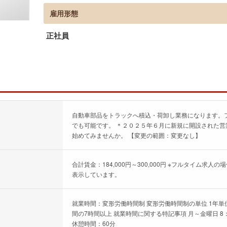
雇用形態
正社員
自動車部品をトラックへ積込・荷卸し業務になります。
でも可能です。 ＊２０２５年６月に新規に開設された営
始めてみませんか。 【変更の範囲：変更なし】
合計賃金：184,000円～300,000円 ※フルタイム
表示しています。
就業時間：変形労働時間制 変形労働時間制の単位 1年単位 
間の7時間以上 就業時間に関する特記事項 月～金曜日 8：30
休憩時間：60分