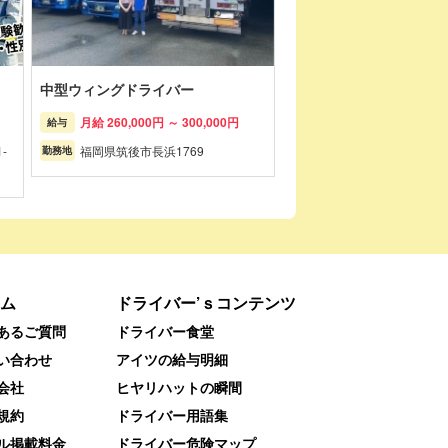
中型ウィングドライバー
月給 260,000円 ～ 300,000円
給与
-
福岡県筑後市長浜1769
勤務地
ム
ドライバー’ｓコンテンツ
あるご質問
ドライバー食堂
い合わせ
アイツの給与明細
会社
ヒヤリハットの瞬間
規約
ドライバー用語集
ル掲載料金
ドライバー危険マップ