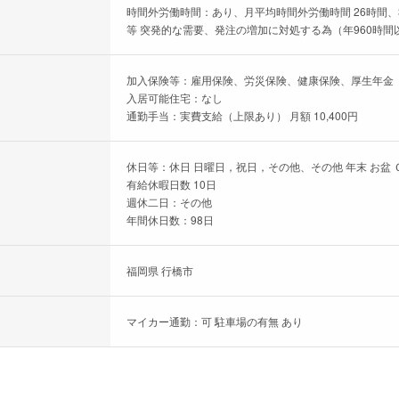
時間外労働時間：あり、月平均時間外労働時間 26時間、
等 突発的な需要、発注の増加に対処する為（年960時間
加入保険等：雇用保険、労災保険、健康保険、厚生年金
入居可能住宅：なし
通勤手当：実費支給（上限あり） 月額 10,400円
休日等：休日 日曜日，祝日，その他、その他 年末 お盆
有給休暇日数 10日
週休二日：その他
年間休日数：98日
福岡県 行橋市
マイカー通勤：可 駐車場の有無 あり