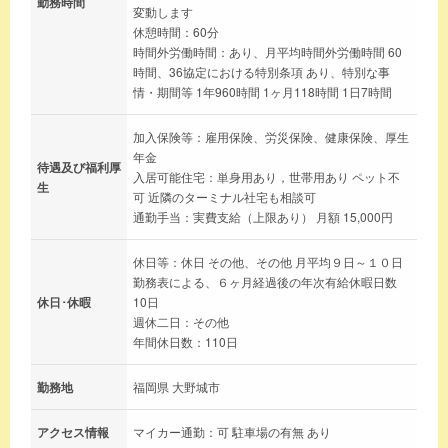
勤務時間
変動します
休憩時間：60分
時間外労働時間：あり、月平均時間外労働時間 60
時間、36協定における特別条項 あり、特別な事
情・期間等 1年960時間 1ヶ月118時間 1日7時間
加入保険等：雇用保険、労災保険、健康保険、厚生
年金
待遇及び福利厚
入居可能住宅：単身用あり，世帯用あり ペット不
生
可 近隣のターミナル社宅も相談可
通勤手当：実費支給（上限あり） 月額 15,000円
休日等：休日 その他、その他 月平均９日～１０日
勤務表による、６ヶ月経過後の年次有給休暇日数
休日･休暇
10日
週休二日：その他
年間休日数：110日
勤務地
福岡県 大野城市
アクセス情報
マイカー通勤：可 駐車場の有無 あり