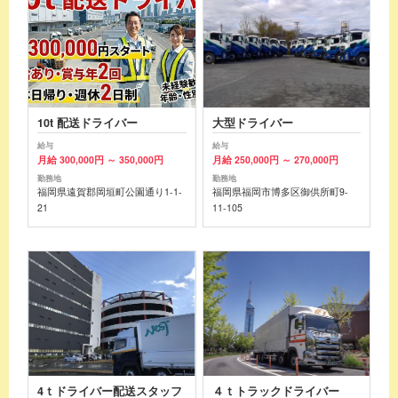
10t 配送ドライバー
大型ドライバー
給与
給与
月給 300,000円 ～ 350,000円
月給 250,000円 ～ 270,000円
勤務地
勤務地
福岡県遠賀郡岡垣町公園通り1-1-
福岡県福岡市博多区御供所町9-
21
11-105
4ｔドライバー配送スタッフ
４ｔトラックドライバー