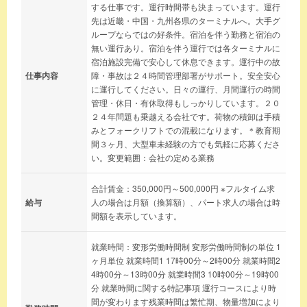
する仕事です。運行時間帯も決まっています。運行
先は近畿・中国・九州各県のターミナルへ。大手グ
ループならではの好条件。宿泊を伴う勤務と宿泊の
無い運行あり。宿泊を伴う運行では各ターミナルに
宿泊施設完備で安心して休息できます。運行中の故
仕事内容
障・事故は２４時間管理部署がサポート。安全安心
に運行してください。日々の運行、月間運行の時間
管理・休日・有休取得もしっかりしています。２０
２４年問題も乗越える会社です。荷物の積卸は手積
みとフォークリフトでの混載になります。＊教育期
間３ヶ月、大型車未経験の方でも気軽に応募くださ
い。変更範囲：会社の定める業務
合計賃金：350,000円～500,000円 ※フルタイム求
給与
人の場合は月額（換算額）、パート求人の場合は時
間額を表示しています。
就業時間：変形労働時間制 変形労働時間制の単位 1
ヶ月単位 就業時間1 17時00分～2時00分 就業時間2
4時00分～13時00分 就業時間3 10時00分～19時00
分 就業時間に関する特記事項 運行コースにより時
間が変わります残業時間は繁忙期、物量増加により