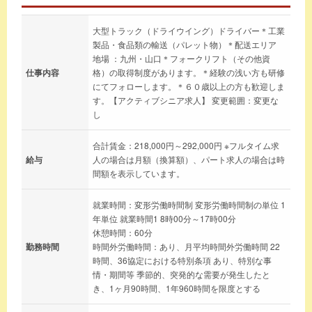
大型トラック（ドライウイング）ドライバー＊工業
製品・食品類の輸送（パレット物）＊配送エリア
地場 ：九州・山口＊フォークリフト（その他資
仕事内容
格）の取得制度があります。＊経験の浅い方も研修
にてフォローします。＊６０歳以上の方も歓迎しま
す。【アクティブシニア求人】 変更範囲：変更な
し
合計賃金：218,000円～292,000円 ※フルタイム求
給与
人の場合は月額（換算額）、パート求人の場合は時
間額を表示しています。
就業時間：変形労働時間制 変形労働時間制の単位 1
年単位 就業時間1 8時00分～17時00分
休憩時間：60分
勤務時間
時間外労働時間：あり、月平均時間外労働時間 22
時間、36協定における特別条項 あり、特別な事
情・期間等 季節的、突発的な需要が発生したと
き、1ヶ月90時間、1年960時間を限度とする