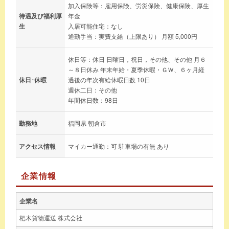
加入保険等：雇用保険、労災保険、健康保険、厚生
待遇及び福利厚
年金
生
入居可能住宅：なし
通勤手当：実費支給（上限あり） 月額 5,000円
休日等：休日 日曜日，祝日，その他、その他 月６
～８日休み 年末年始・夏季休暇・ＧＷ、６ヶ月経
休日･休暇
過後の年次有給休暇日数 10日
週休二日：その他
年間休日数：98日
勤務地
福岡県 朝倉市
アクセス情報
マイカー通勤：可 駐車場の有無 あり
企業情報
企業名
杷木貨物運送 株式会社