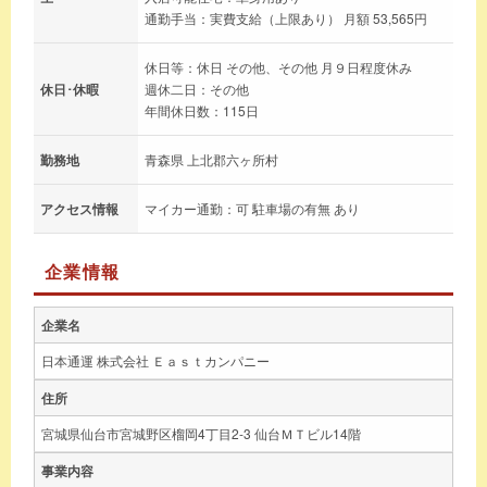
通勤手当：実費支給（上限あり） 月額 53,565円
休日等：休日 その他、その他 月９日程度休み
休日･休暇
週休二日：その他
年間休日数：115日
勤務地
青森県 上北郡六ヶ所村
アクセス情報
マイカー通勤：可 駐車場の有無 あり
企業情報
企業名
日本通運 株式会社 Ｅａｓｔカンパニー
住所
宮城県仙台市宮城野区榴岡4丁目2-3 仙台ＭＴビル14階
事業内容