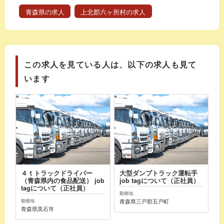
青森県の求人
上北郡六ヶ所村の求人
この求人を見ている人は、以下の求人も見て
います
４ｔトラックドライバー
大型ダンプトラック運転手
（青森県内の食品配送） job
job tagについて（正社員）
tagについて（正社員）
勤務地
青森県三戸郡五戸町
勤務地
青森県黒石市