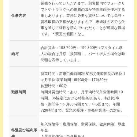
業務を行っていただきます。顧客構内でフォークリ
フトやトラックへの乗務のほか特殊車両を使用する
仕事内容
事もあります。業務に必要な資格については免許・
資格取得の支援がありますので、未経験の方でも仕
事を通じて経験を積んでいただくことが可能な職場
です。＊変更の範囲：なし
合計賃金：193,700円～199,300円 ※フルタイム求
給与
人の場合は月額（換算額）、パート求人の場合は時
間額を表示しています。
就業時間：変形労働時間制 変形労働時間制の単位 1
ヶ月単位 就業時間1 8時30分～17時30分
休憩時間：60分
勤務時間
時間外労働時間：あり、月平均時間外労働時間 10
時間、36協定における特別条項 あり、特別な事
情・期間等 1ヶ月80時間まで、年6回まで、年間
720時間まで。緊急の受注・突発的業務への対応。
加入保険等：雇用保険、労災保険、健康保険、厚生
待遇及び福利厚
年金
生
入居可能住宅：単身用あり