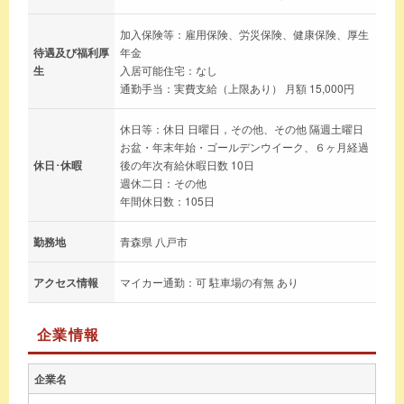
加入保険等：雇用保険、労災保険、健康保険、厚生
待遇及び福利厚
年金
生
入居可能住宅：なし
通勤手当：実費支給（上限あり） 月額 15,000円
休日等：休日 日曜日，その他、その他 隔週土曜日
お盆・年末年始・ゴールデンウイーク、６ヶ月経過
休日･休暇
後の年次有給休暇日数 10日
週休二日：その他
年間休日数：105日
勤務地
青森県 八戸市
アクセス情報
マイカー通勤：可 駐車場の有無 あり
企業情報
企業名