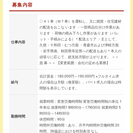
募集内容
◇４ｔ車（ＭＴ車）を運転し、主に雑貨・住宅建材
の配送をおこな います ・一部商品仕分け作業があ
ります ・荷物の積み下ろし作業があります（パレ
ット・手積みによる）＊配送エリア ・主として、
仕事内容
久慈・十和田・むつ方面 ・青森市および津軽方面
・岩手県南、秋田県等近県への配送もあり＊本人の
頑張りに応じて、総支給月額が上がります。 ＜＜
急 募 ＞＞ 【変更範囲：会社の定める業務】
合計賃金：180,000円～190,000円 ※フルタイム求
給与
人の場合は月額（換算額）、パート求人の場合は時
間額を表示しています。
就業時間：変形労働時間制 変形労働時間制の単位 1
年単位 就業時間1 8時00分～17時30分 就業時間2 5
時00分～14時30分
勤務時間
休憩時間：90分
時間外労働時間：あり、月平均時間外労働時間 20
時間、36協定における特別条項 なし