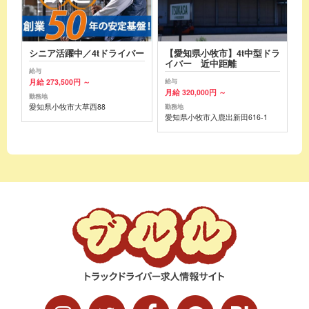
シニア活躍中／4tドライバー
【愛知県小牧市】4t中型ドラ
イバー 近中距離
給与
月給 273,500円 ～
給与
月給 320,000円 ～
勤務地
愛知県小牧市大草西88
勤務地
愛知県小牧市入鹿出新田616-1