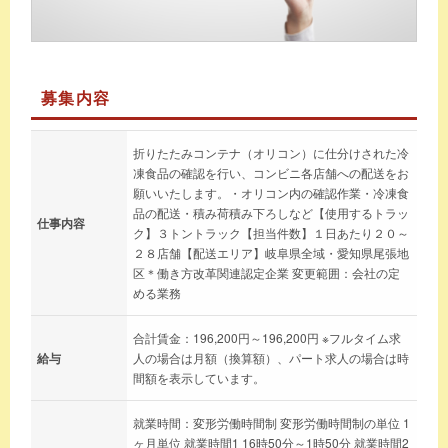
募集内容
折りたたみコンテナ（オリコン）に仕分けされた冷
凍食品の確認を行い、コンビニ各店舗への配送をお
願いいたします。・オリコン内の確認作業・冷凍食
品の配送・積み荷積み下ろしなど【使用するトラッ
仕事内容
ク】３トントラック【担当件数】１日あたり２０～
２８店舗【配送エリア】岐阜県全域・愛知県尾張地
区＊働き方改革関連認定企業 変更範囲：会社の定
める業務
合計賃金：196,200円～196,200円 ※フルタイム求
給与
人の場合は月額（換算額）、パート求人の場合は時
間額を表示しています。
就業時間：変形労働時間制 変形労働時間制の単位 1
ヶ月単位 就業時間1 16時50分～1時50分 就業時間2