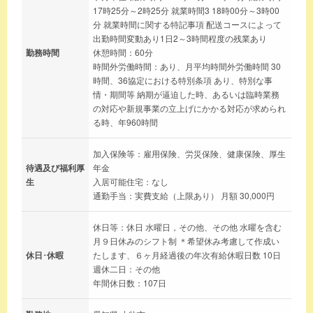
17時25分～2時25分 就業時間3 18時00分～3時00
分 就業時間に関する特記事項 配送コースによって
出勤時間変動あり1日2～3時間程度の残業あり
勤務時間
休憩時間：60分
時間外労働時間：あり、月平均時間外労働時間 30
時間、36協定における特別条項 あり、特別な事
情・期間等 納期が逼迫した時、あるいは臨時業務
の対応や新規事業の立上げにかかる対応が求められ
る時、年960時間
加入保険等：雇用保険、労災保険、健康保険、厚生
待遇及び福利厚
年金
生
入居可能住宅：なし
通勤手当：実費支給（上限あり） 月額 30,000円
休日等：休日 水曜日，その他、その他 水曜を含む
月９日休みのシフト制 ＊希望休み考慮して作成い
休日･休暇
たします、６ヶ月経過後の年次有給休暇日数 10日
週休二日：その他
年間休日数：107日