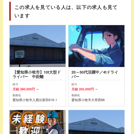
この求人を見ている人は、以下の求人も見て
います
【愛知県小牧市】10t大型ド
20～50代活躍中／4tドライ
ライバー 中距離
バー
給与
給与
月給 380,000円 ～
月給 265,000円 ～
勤務地
勤務地
愛知県小牧市入鹿出新田616-1
愛知県小牧市大草西88