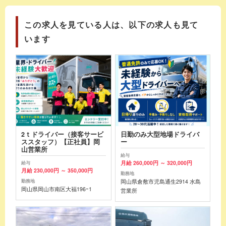
この求人を見ている人は、以下の求人も見て
います
2ｔドライバー（接客サービ
日勤のみ大型地場ドライバ
ススタッフ）【正社員】岡
ー
山営業所
給与
月給 260,000円 ～ 320,000円
給与
月給 230,000円 ～ 350,000円
勤務地
岡山県倉敷市児島通生2914 水島
勤務地
岡山県岡山市南区大福196ｰ1
営業所