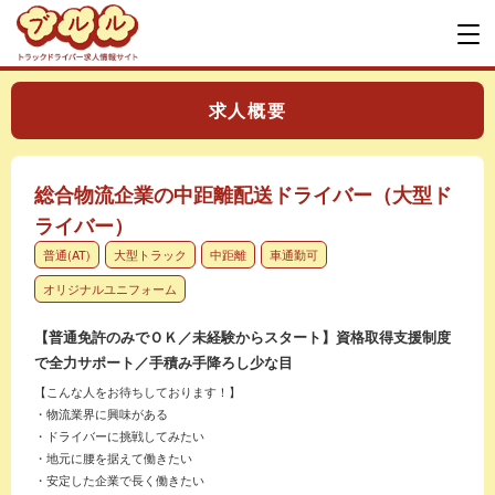
求人概要
総合物流企業の中距離配送ドライバー（大型ド
ライバー）
普通(AT)
大型トラック
中距離
車通勤可
オリジナルユニフォーム
【普通免許のみでＯＫ／未経験からスタート】資格取得支援制度
で全力サポート／手積み手降ろし少な目
【こんな人をお待ちしております！】
・物流業界に興味がある
・ドライバーに挑戦してみたい
・地元に腰を据えて働きたい
・安定した企業で長く働きたい