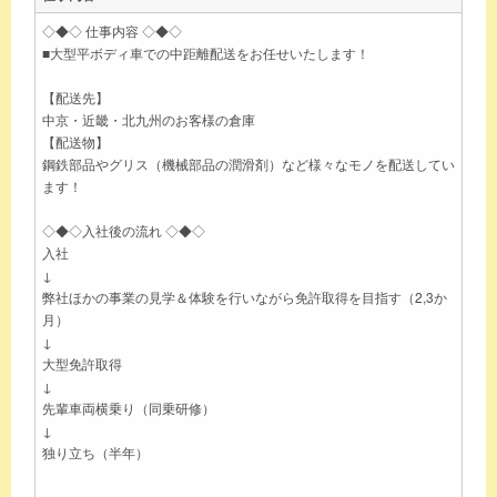
◇◆◇ 仕事内容 ◇◆◇
■大型平ボディ車での中距離配送をお任せいたします！
【配送先】
中京・近畿・北九州のお客様の倉庫
【配送物】
鋼鉄部品やグリス（機械部品の潤滑剤）など様々なモノを配送してい
ます！
◇◆◇入社後の流れ ◇◆◇
入社
↓
弊社ほかの事業の見学＆体験を行いながら免許取得を目指す（2,3か
月）
↓
大型免許取得
↓
先輩車両横乗り（同乗研修）
↓
独り立ち（半年）