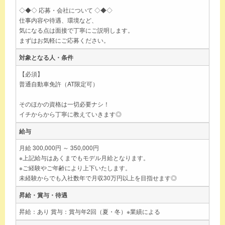
◇◆◇ 応募・会社について ◇◆◇
仕事内容や待遇、環境など、
気になる点は面接で丁寧にご説明します。
まずはお気軽にご応募ください。
対象となる人・条件
【必須】
普通自動車免許（AT限定可）
そのほかの資格は一切必要ナシ！
イチからから丁寧に教えていきます◎
給与
月給 300,000円 ～ 350,000円
※上記給与はあくまでもモデル月給となります。
※ご経験やご年齢により上下いたします。
未経験からでも入社数年で月収30万円以上を目指せます◎
昇給・賞与・待遇
昇給：あり 賞与：賞与年2回（夏・冬）※業績による