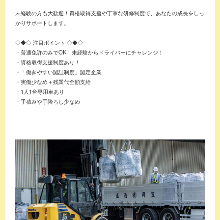
未経験の方も大歓迎！資格取得支援や丁寧な研修制度で、あなたの成長をしっ
かりサポートします。
◇◆◇ 注目ポイント ◇◆◇
・普通免許のみでOK！未経験からドライバーにチャレンジ！
・資格取得支援制度あり！
・「働きやすい認証制度」認定企業
・実働少なめ＋残業代全額支給
・1人1台専用車あり
・手積みや手降ろし少なめ