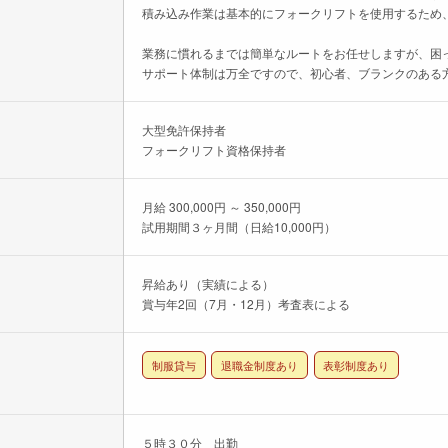
積み込み作業は基本的にフォークリフトを使用するため
業務に慣れるまでは簡単なルートをお任せしますが、困
サポート体制は万全ですので、初心者、ブランクのある
大型免許保持者
フォークリフト資格保持者
月給 300,000円 ～ 350,000円
試用期間３ヶ月間（日給10,000円）
昇給あり（実績による）
賞与年2回（7月・12月）考査表による
制服貸与
退職金制度あり
表彰制度あり
５時３０分 出勤