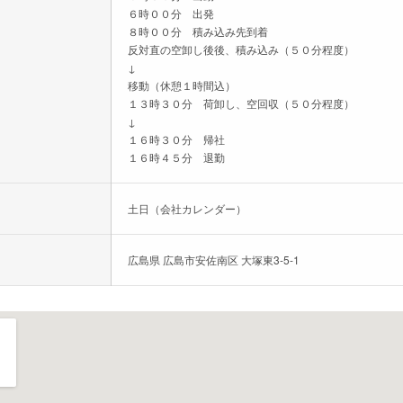
６時００分 出発
８時００分 積み込み先到着
反対直の空卸し後後、積み込み（５０分程度）
↓
移動（休憩１時間込）
１３時３０分 荷卸し、空回収（５０分程度）
↓
１６時３０分 帰社
１６時４５分 退勤
土日（会社カレンダー）
広島県 広島市安佐南区 大塚東3-5-1