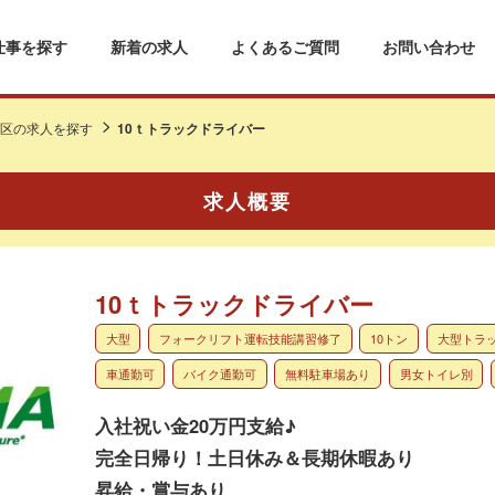
仕事を探す
新着の求人
よくあるご質問
お問い合わせ
区の求人を探す
10ｔトラックドライバー
求人概要
10ｔトラックドライバー
大型
フォークリフト運転技能講習修了
10トン
大型トラ
車通勤可
バイク通勤可
無料駐車場あり
男女トイレ別
入社祝い金20万円支給♪
完全日帰り！土日休み＆長期休暇あり
昇給・賞与あり