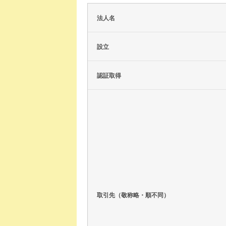
法人名
設立
認証取得
取引先（敬称略・順不同）