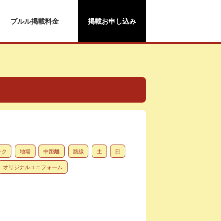
ブルル掲載料金
掲載お申し込み
ック
地場
中距離
路線
土
日
オリジナルユニフォーム