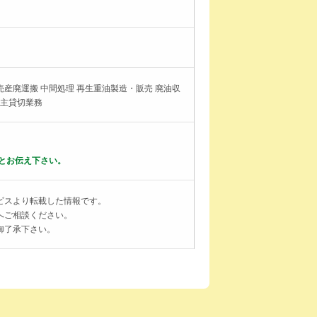
産廃運搬 中間処理 再生重油製造・販売 廃油収
荷主貸切業務
とお伝え下さい。
ビスより転載した情報です。
へご相談ください。
御了承下さい。