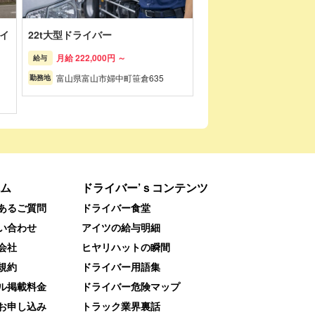
イ
22t大型ドライバー
月給 222,000円 ～
給与
富山県富山市婦中町笹倉635
勤務地
ム
ドライバー’ｓコンテンツ
あるご質問
ドライバー食堂
い合わせ
アイツの給与明細
会社
ヒヤリハットの瞬間
規約
ドライバー用語集
ル掲載料金
ドライバー危険マップ
お申し込み
トラック業界裏話