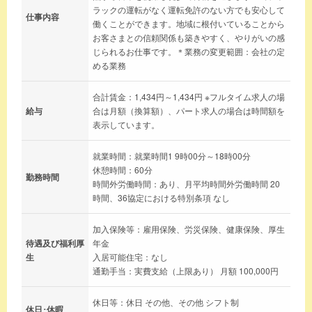
ラックの運転がなく運転免許のない方でも安心して
仕事内容
働くことができます。地域に根付いていることから
お客さまとの信頼関係も築きやすく、やりがいの感
じられるお仕事です。＊業務の変更範囲：会社の定
める業務
合計賃金：1,434円～1,434円 ※フルタイム求人の場
給与
合は月額（換算額）、パート求人の場合は時間額を
表示しています。
就業時間：就業時間1 9時00分～18時00分
休憩時間：60分
勤務時間
時間外労働時間：あり、月平均時間外労働時間 20
時間、36協定における特別条項 なし
加入保険等：雇用保険、労災保険、健康保険、厚生
待遇及び福利厚
年金
生
入居可能住宅：なし
通勤手当：実費支給（上限あり） 月額 100,000円
休日等：休日 その他、その他 シフト制
休日･休暇