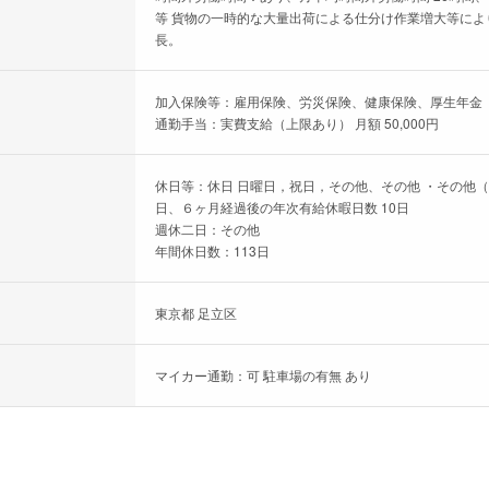
等 貨物の一時的な大量出荷による仕分け作業増大等により
長。
加入保険等：雇用保険、労災保険、健康保険、厚生年金
通勤手当：実費支給（上限あり） 月額 50,000円
休日等：休日 日曜日，祝日，その他、その他 ・その他
日、６ヶ月経過後の年次有給休暇日数 10日
週休二日：その他
年間休日数：113日
東京都 足立区
マイカー通勤：可 駐車場の有無 あり