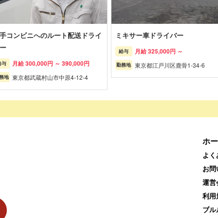
手コンビニへのルート配送ドライ
ミキサー車ドライバー
ー
月給 325,000円 ～
給与
月給 300,000円 ～ 390,000円
給与
東京都江戸川区鹿骨1-34-6
勤務地
東京都武蔵村山市中原4-12-4
務地
ホー
よく
お問
運営
利用
ブル