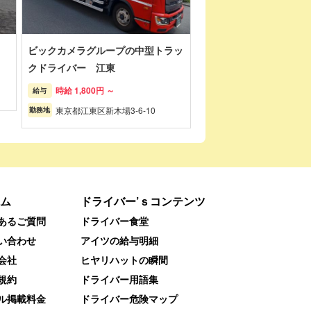
ビックカメラグループの中型トラッ
クドライバー 江東
時給 1,800円 ～
給与
東京都江東区新木場3-6-10
勤務地
ム
ドライバー’ｓコンテンツ
あるご質問
ドライバー食堂
い合わせ
アイツの給与明細
会社
ヒヤリハットの瞬間
規約
ドライバー用語集
ル掲載料金
ドライバー危険マップ