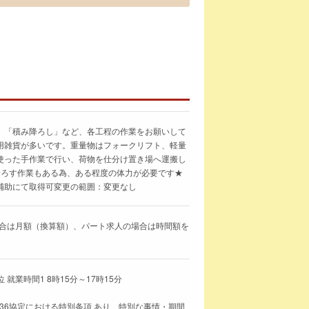
」「積み降ろし」など、各工程の作業をお願いして
用雑貨が多いです。重量物はフォークリフト、軽量
使った手作業で行い、荷物を仕分け置き場へ運搬し
降ろす作業もある為、ある程度の体力が必要です★
補助にて取得可変更の範囲：変更なし
求人の場合は月額（換算額）、パート求人の場合は時間額を
就業時間1 8時15分～17時15分
36協定における特別条項 あり、特別な事情・期間