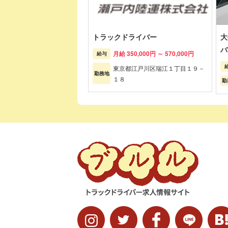
トラックドライバー
大
バ
月給 350,000円 ～ 570,000円
給与
東京都江戸川区瑞江１丁目１９－
勤務地
１８
勤