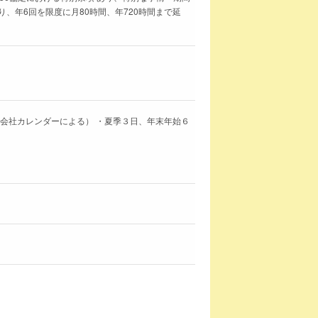
、年6回を限度に月80時間、年720時間まで延
（会社カレンダーによる） ・夏季３日、年末年始６