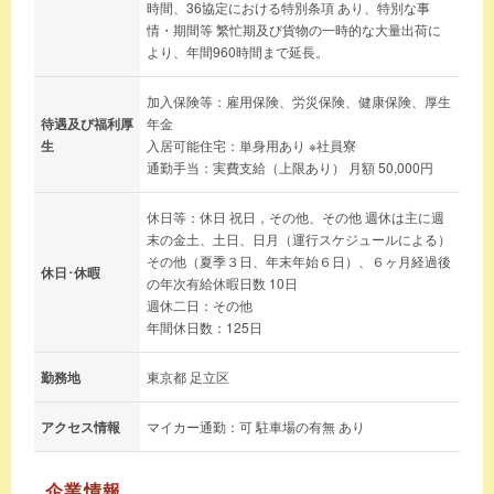
時間、36協定における特別条項 あり、特別な事
情・期間等 繁忙期及び貨物の一時的な大量出荷に
より、年間960時間まで延長。
加入保険等：雇用保険、労災保険、健康保険、厚生
待遇及び福利厚
年金
生
入居可能住宅：単身用あり ※社員寮
通勤手当：実費支給（上限あり） 月額 50,000円
休日等：休日 祝日，その他、その他 週休は主に週
末の金土、土日、日月（運行スケジュールによる）
その他（夏季３日、年末年始６日）、６ヶ月経過後
休日･休暇
の年次有給休暇日数 10日
週休二日：その他
年間休日数：125日
勤務地
東京都 足立区
アクセス情報
マイカー通勤：可 駐車場の有無 あり
企業情報