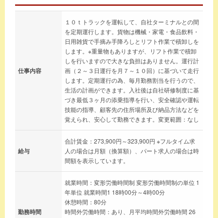
１０ｔトラックを運転して、自社ターミナルとの間
を定期運行します。貨物は機械・家電・食品飲料・
日用雑貨で手摘み手降ろしとリフト作業で積卸しを
します。※重量物もありますが、リフト作業で積卸
しを行いますので大きな負担はありません。運行計
仕事内容
画（２～３日運行を月７～１０回）に基づいて走行
します。定期運行の為、毎月勤務割当を行うので、
生活の計画ができます。入社後は自社研修制度に基
づき最低３ヶ月の添乗指導を行い、安全確認や運転
技能の指導、顧客先の住所場所及び納品方法などを
覚えられ、安心して勤務できます。変更範囲：なし
合計賃金：273,900円～323,900円 ※フルタイム求
給与
人の場合は月額（換算額）、パート求人の場合は時
間額を表示しています。
就業時間：変形労働時間制 変形労働時間制の単位 1
年単位 就業時間1 18時00分～4時00分
休憩時間：80分
勤務時間
時間外労働時間：あり、月平均時間外労働時間 26