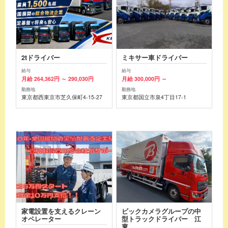
2tドライバー
ミキサー車ドライバー
給与
給与
月給 264,362円 ～ 290,030円
月給 300,000円 ～
勤務地
勤務地
東京都西東京市芝久保町4-15-27
東京都国立市泉4丁目17-1
家電設置を支えるクレーン
ビックカメラグループの中
オペレーター
型トラックドライバー 江
東