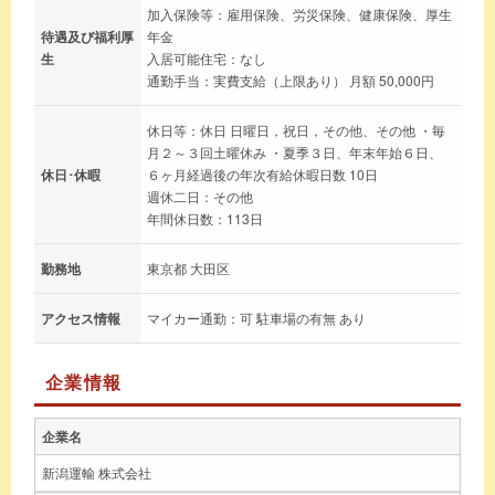
加入保険等：雇用保険、労災保険、健康保険、厚生
待遇及び福利厚
年金
生
入居可能住宅：なし
通勤手当：実費支給（上限あり） 月額 50,000円
休日等：休日 日曜日，祝日，その他、その他 ・毎
月２～３回土曜休み ・夏季３日、年末年始６日、
休日･休暇
６ヶ月経過後の年次有給休暇日数 10日
週休二日：その他
年間休日数：113日
勤務地
東京都 大田区
アクセス情報
マイカー通勤：可 駐車場の有無 あり
企業情報
企業名
新潟運輸 株式会社