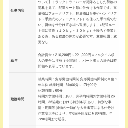
ついて】トラックドライバーが荷降ろしした荷物の
荷札を見て、配送ルート毎に仕分ける作業です。重
仕事内容
量物はフォークリフト、軽量物は台車やハンドリフ
ト（手動式のフォークリフト）を使った手作業で行
い、荷物を仕分け置き場へ運搬します。※配送ルー
ト毎に荷物（１０ｋｇ～３０ｋｇ）を降ろす作業も
ある為、ある程度の体力が必要です。変更範囲：変
更なし
合計賃金：210,200円～221,000円 ※フルタイム求
給与
人の場合は月額（換算額）、パート求人の場合は時
間額を表示しています。
就業時間：変形労働時間制 変形労働時間制の単位 1
年単位 就業時間1 8時00分～17時00分
休憩時間：60分
時間外労働時間：あり、月平均時間外労働時間 26
勤務時間
時間、36協定における特別条項 あり、特別な事
情・期間等 貨物の一時的な大量出荷による仕分け
作業増大等により、年6回を限度に月80時間、年
720時間まで延長。