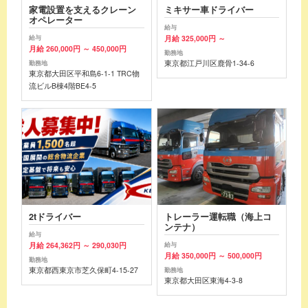
家電設置を支えるクレーン
ミキサー車ドライバー
オペレーター
給与
月給 325,000円 ～
給与
月給 260,000円 ～ 450,000円
勤務地
東京都江戸川区鹿骨1-34-6
勤務地
東京都大田区平和島6-1-1 TRC物
流ビルB棟4階BE4-5
2tドライバー
トレーラー運転職（海上コ
ンテナ）
給与
月給 264,362円 ～ 290,030円
給与
月給 350,000円 ～ 500,000円
勤務地
東京都西東京市芝久保町4-15-27
勤務地
東京都大田区東海4-3-8