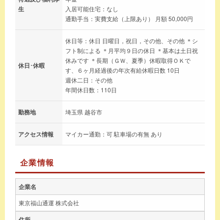
生
入居可能住宅：なし
通勤手当：実費支給（上限あり） 月額 50,000円
休日等：休日 日曜日，祝日，その他、その他 ＊シ
フト制による ＊月平均９日の休日 ＊基本は土日祝
休みです ＊長期（ＧＷ、夏季）休暇取得ＯＫで
休日･休暇
す、６ヶ月経過後の年次有給休暇日数 10日
週休二日：その他
年間休日数：110日
勤務地
埼玉県 越谷市
アクセス情報
マイカー通勤：可 駐車場の有無 あり
企業情報
企業名
東京福山通運 株式会社
住所