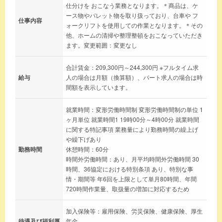
仕分けを おこなう業務となります。＊商品は、ケ
ース物やパレット物を取り扱っており、台車や フ
仕事内容
ォークリフトを使用しての作業となります。＊その
他、ホームの清掃や整理整頓をおこなっていただき
ます。変更範囲：変更なし
合計賃金：209,300円～244,300円 ※フルタイム求
給与
人の場合は月額（換算額）、パート求人の場合は時
間額を表示しています。
就業時間：変形労働時間制 変形労働時間制の単位 1
ヶ月単位 就業時間1 19時00分～4時00分 就業時間
に関する特記事項 業務量により勤務時間の繰上げ
や繰下げあり
勤務時間
休憩時間：60分
時間外労働時間：あり、月平均時間外労働時間 30
時間、36協定における特別条項 あり、特別な事
情・期間等 年6回を上限として単月80時間、年間
720時間作業量、取扱量の増加に対応するため
加入保険等：雇用保険、労災保険、健康保険、厚生
待遇及び福利厚
年金