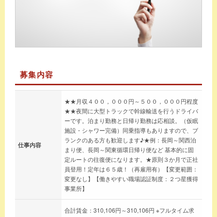
募集内容
★★月収４００，０００円～５００，０００円程度
★★夜間に大型トラックで幹線輸送を行うドライバ
ーです。泊まり勤務と日帰り勤務は応相談。（仮眠
施設・シャワー完備）同乗指導もありますので、ブ
ランクのある方も歓迎します♪★例：長岡～関西泊
仕事内容
まり便、長岡～関東循環日帰り便など 基本的に固
定ルートの往復便になります。★原則３か月で正社
員登用！定年は６５歳！（再雇用有）【変更範囲：
変更なし】【働きやすい職場認証制度：２つ星獲得
事業所】
合計賃金：310,106円～310,106円 ※フルタイム求