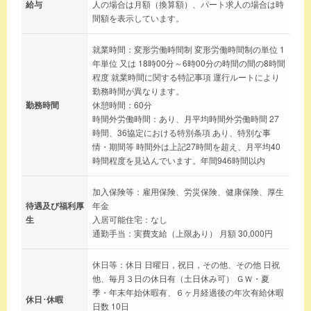
給与
人の場合は月額（換算額）、パート求人の場合は時
間額を表示しています。
就業時間：変形労働時間制 変形労働時間制の単位 1
年単位 又は 18時00分～6時00分の時間の間の8時間
程度 就業時間に関する特記事項 運行ルートにより
勤務時間が異なります。
勤務時間
休憩時間：60分
時間外労働時間：あり、月平均時間外労働時間 27
時間、36協定における特別条項 あり、特別な事
情・期間等 時間外は上記27時間を超え、月平均40
時間程度を見込んでいます。年間946時間以内
加入保険等：雇用保険、労災保険、健康保険、厚生
待遇及び福利厚
年金
生
入居可能住宅：なし
通勤手当：実費支給（上限あり） 月額 30,000円
休日等：休日 日曜日，祝日，その他、その他 日祝
他、毎月３日の休日有（土日休み可） ＧＷ・夏
季・年末年始休暇有、６ヶ月経過後の年次有給休暇
休日･休暇
日数 10日