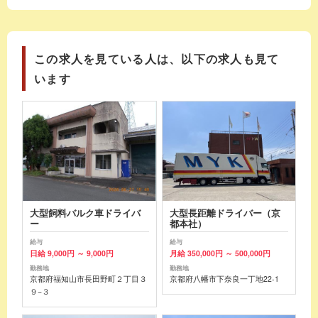
この求人を見ている人は、以下の求人も見て
います
大型飼料バルク車ドライバ
大型長距離ドライバー（京
ー
都本社）
給与
給与
日給 9,000円 ～ 9,000円
月給 350,000円 ～ 500,000円
勤務地
勤務地
京都府福知山市長田野町２丁目３
京都府八幡市下奈良一丁地22-1
９−３