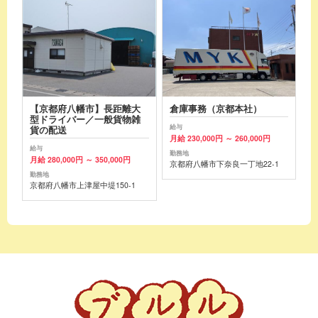
【京都府八幡市】長距離大
倉庫事務（京都本社）
型ドライバー／一般貨物雑
給与
貨の配送
月給 230,000円 ～ 260,000円
給与
勤務地
月給 280,000円 ～ 350,000円
京都府八幡市下奈良一丁地22-1
勤務地
京都府八幡市上津屋中堤150-1