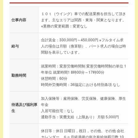
１０ｔ（ウイング）車での配送業務を担当して頂き
仕事内容
ます。主なエリアは関西・東海・関東となります。
※業務の変更範囲：変更なし
合計賃金：330,000円～450,000円 ※フルタイム求
給与
人の場合は月額（換算額）、パート求人の場合は時
間額を表示しています。
就業時間：変形労働時間制 変形労働時間制の単位 1
年単位 就業時間1 8時00分～17時00分
勤務時間
休憩時間：60分
時間外労働時間：36協定における特別条項 なし
加入保険等：雇用保険、労災保険、健康保険、厚生
待遇及び福利厚
年金
生
入居可能住宅：なし
通勤手当：実費支給（上限あり） 月額 5,000円
休日等：休日 日曜日，祝日，その他、その他 会社
カレンダー、６ヶ月経過後の年次有給休暇日数 10