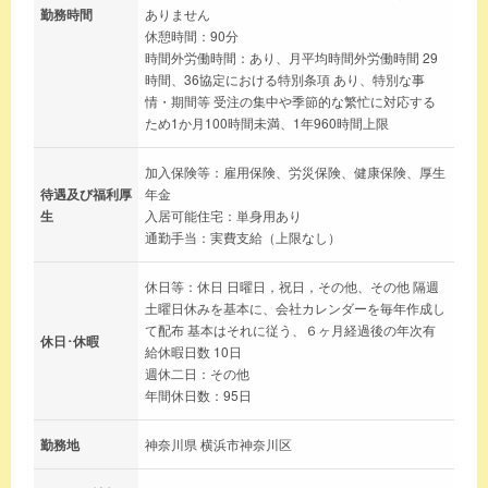
勤務時間
ありません
休憩時間：90分
時間外労働時間：あり、月平均時間外労働時間 29
時間、36協定における特別条項 あり、特別な事
情・期間等 受注の集中や季節的な繁忙に対応する
ため1か月100時間未満、1年960時間上限
加入保険等：雇用保険、労災保険、健康保険、厚生
待遇及び福利厚
年金
生
入居可能住宅：単身用あり
通勤手当：実費支給（上限なし）
休日等：休日 日曜日，祝日，その他、その他 隔週
土曜日休みを基本に、会社カレンダーを毎年作成し
て配布 基本はそれに従う、６ヶ月経過後の年次有
休日･休暇
給休暇日数 10日
週休二日：その他
年間休日数：95日
勤務地
神奈川県 横浜市神奈川区