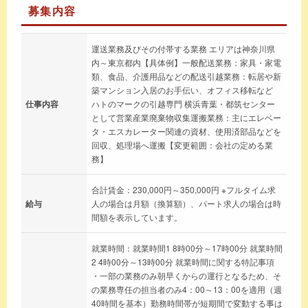
募集内容
運送業務及びその付帯する業務 エリアは神奈川県
内～東京都内【具体例】一般配送業務：家具・家電
類、食品、介護用品などの配送引越業務：転居や新
築マンション入居のお手伝い、オフィス移転など
仕事内容
ハトのマークの引越専門 横浜青葉・都筑センター
として営業産業廃棄物収集運搬業務：主にエレベー
タ・エスカレーター関連の資材、使用済部品などを
回収、処理場へ運搬【変更範囲：会社の定める業
務】
合計賃金：230,000円～350,000円 ※フルタイム求
給与
人の場合は月額（換算額）、パート求人の場合は時
間額を表示しています。
就業時間：就業時間1 8時00分～17時00分 就業時間
2 4時00分～13時00分 就業時間に関する特記事項
・一部の業務のみ朝早くからの運行となるため、そ
の業務専任の担当者のみ4：00～13：00を適用（週
40時間を基本）勤務時間帯が短期間で変動する事は