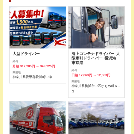
大型ドライバー
海上コンテナドライバー 大
型牽引ドライバー 横浜港
給与
東京港
月給 317,285円 ～ 349,225円
給与
勤務地
日給 12,863円 ～ 12,863円
神奈川県愛甲郡愛川町中津
勤務地
神奈川県横浜市中区かもめ町６－
３