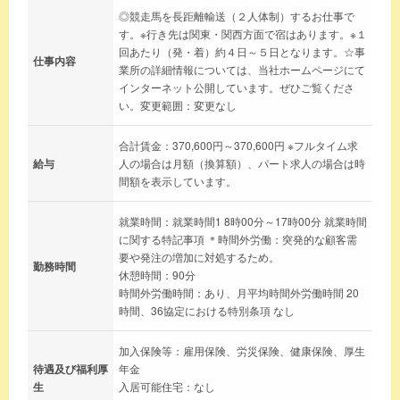
◎競走馬を長距離輸送（２人体制）するお仕事で
す。※行き先は関東・関西方面で宿はあります。※１
回あたり（発・着）約４日～５日となります。☆事
仕事内容
業所の詳細情報については、当社ホームページにて
インターネット公開しています。ぜひご覧くださ
い。変更範囲：変更なし
合計賃金：370,600円～370,600円 ※フルタイム求
給与
人の場合は月額（換算額）、パート求人の場合は時
間額を表示しています。
就業時間：就業時間1 8時00分～17時00分 就業時間
に関する特記事項 ＊時間外労働：突発的な顧客需
要や発注の増加に対処するため。
勤務時間
休憩時間：90分
時間外労働時間：あり、月平均時間外労働時間 20
時間、36協定における特別条項 なし
加入保険等：雇用保険、労災保険、健康保険、厚生
待遇及び福利厚
年金
生
入居可能住宅：なし