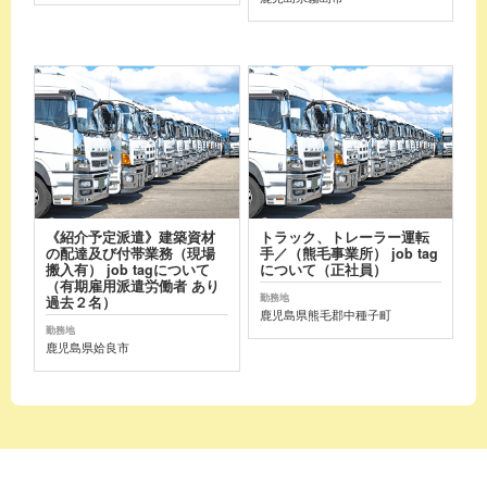
《紹介予定派遣》建築資材
トラック、トレーラー運転
の配達及び付帯業務（現場
手／（熊毛事業所） job tag
搬入有） job tagについて
について（正社員）
（有期雇用派遣労働者 あり
勤務地
過去２名）
鹿児島県熊毛郡中種子町
勤務地
鹿児島県姶良市