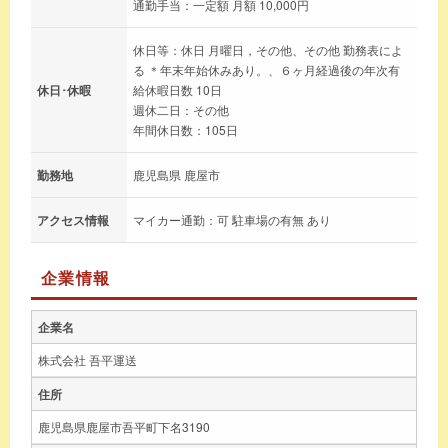
通勤手当：一定額 月額 10,000円
休日等：休日 月曜日，その他、その他 勤務表によ
る ＊年末年始休みあり。、６ヶ月経過後の年次有
休日･休暇
給休暇日数 10日
週休二日：その他
年間休日数：105日
勤務地
鹿児島県 鹿屋市
アクセス情報
マイカー通勤：可 駐車場の有無 あり
企業情報
企業名
株式会社 吾平運送
住所
鹿児島県鹿屋市吾平町下名3190