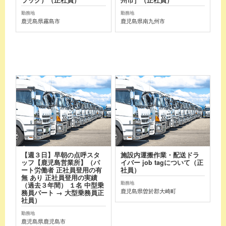
勤務地
勤務地
鹿児島県霧島市
鹿児島県南九州市
【週３日】早朝の点呼スタ
施設内運搬作業・配送ドラ
ッフ【鹿児島営業所】（パ
イバー job tagについて（正
ート労働者 正社員登用の有
社員）
無 あり 正社員登用の実績
勤務地
（過去３年間） １名 中型乗
鹿児島県曽於郡大崎町
務員パート → 大型乗務員正
社員）
勤務地
鹿児島県鹿児島市