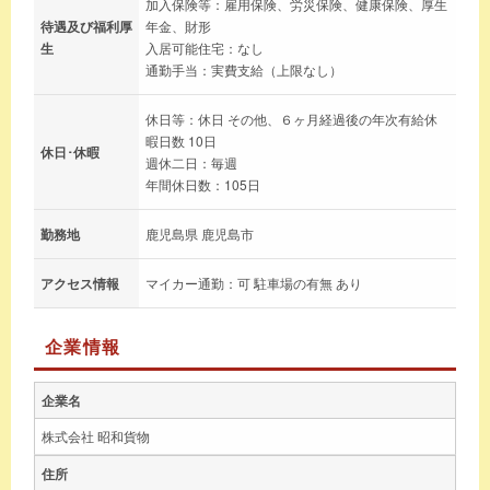
加入保険等：雇用保険、労災保険、健康保険、厚生
待遇及び福利厚
年金、財形
生
入居可能住宅：なし
通勤手当：実費支給（上限なし）
休日等：休日 その他、６ヶ月経過後の年次有給休
暇日数 10日
休日･休暇
週休二日：毎週
年間休日数：105日
勤務地
鹿児島県 鹿児島市
アクセス情報
マイカー通勤：可 駐車場の有無 あり
企業情報
企業名
株式会社 昭和貨物
住所