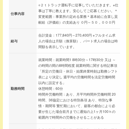
○２ｔトラック運転手に従事していただきます。※仕
事は丁寧に教えます。安心してご応募ください。＊
仕事内容
変更範囲：事業所の定める業務＊基本給に合算し貢
献給（評価給）の支給あり ０円～５０，０００円
合計賃金：177,840円～270,400円 ※フルタイム求
給与
人の場合は月額（換算額）、パート求人の場合は時
間額を表示しています。
就業時間：就業時間1 8時30分～17時30分 又は ～
の時間の間の8時間程度 就業時間に関する特記事項
「所定の労働日・休日・始業終業時刻は勤務シフト
表により決定し 週平均の労働時間を法定労働時間
以内に設定する」
勤務時間
休憩時間：60分
時間外労働時間：あり、月平均時間外労働時間 20
時間、36協定における特別条項 あり、特別な事
情・期間等 繁忙期において、顧客の都合により必
要が生じた場合前月までに通知の上1ヶ月100ｈの
範囲内で時間外の労働をさせることがある