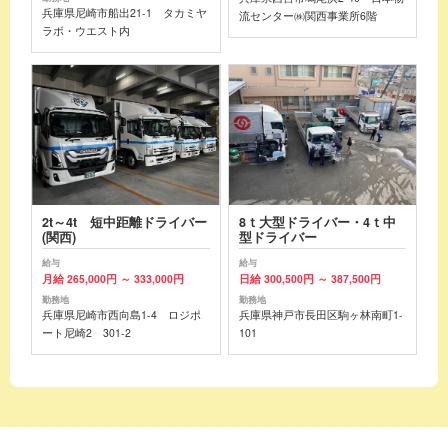
兵庫県尼崎市船出21-1 タカミヤ
流センター㈱関西事業所6階
ラボ・ウエスト内
2t～4t 短中距離ドライバー
8ｔ大型ドライバー・4ｔ中
(関西)
型ドライバー
給与
給与
月給 265,000円 ～ 333,000円
日給 300,500円 ～ 387,500円
勤務地
勤務地
兵庫県尼崎市西向島1-4 ロジポ
兵庫県神戸市長田区駒ヶ林南町1-
ート尼崎2 301-2
101