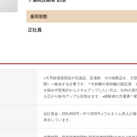
雇用形態
正社員
○大手給湯器部品や完成品、足場材、その他製品を、大
間）へ輸送する仕事です。＊中距離や長距離の固定便、
を積み中型免許からスキルアップしたい方は、社内の貸
も広がり給与アップも目指せます。※経験者の方優遇＊
合計賃金：200,900円～311,000円 ※フルタイム
表示しています。
就業時間：変形労働時間制 変形労働時間制の単位 1年単位 