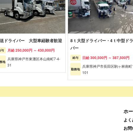
送ドライバー 大型車経験者歓迎
8ｔ大型ドライバー・4ｔ中型ド
バー
月給 250,000円 ～ 430,000円
給与
日給 300,500円 ～ 387,500円
給与
兵庫県神戸市東灘区本山南町7-4-
務地
31
兵庫県神戸市長田区駒ヶ林南町1
勤務地
101
ホー
よく
お問