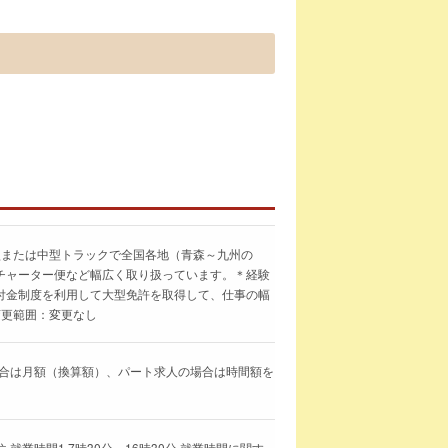
型または中型トラックで全国各地（青森～九州の
チャーター便など幅広く取り扱っています。＊経験
付金制度を利用して大型免許を取得して、仕事の幅
変更範囲：変更なし
求人の場合は月額（換算額）、パート求人の場合は時間額を
就業時間1 7時30分～16時30分 就業時間に関す