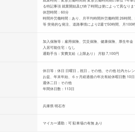
る特記事項 就業開始及び終了時間は便によって異なりま
休憩時間：60分
時間外労働時間：あり、月平均時間外労働時間 26時間、
等 突発的な発注、道路事情により2週で50時間、月100
加入保険等：雇用保険、労災保険、健康保険、厚生年金
入居可能住宅：なし
通勤手当：実費支給（上限あり） 月額 7,100円
休日等：休日 日曜日，祝日，その他、その他 社内カレ
お盆、年末年始、６ヶ月経過後の年次有給休暇日数 10日
週休二日：その他
年間休日数：113日
兵庫県 明石市
マイカー通勤：可 駐車場の有無 あり