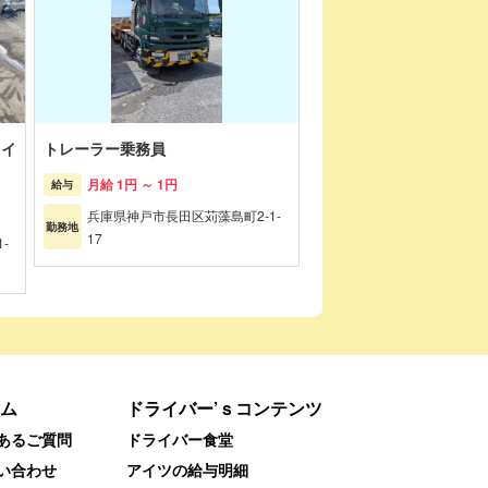
ライ
トレーラー乗務員
月給 1円 ～ 1円
給与
兵庫県神戸市長田区苅藻島町2-1-
勤務地
17
-
ム
ドライバー’ｓコンテンツ
あるご質問
ドライバー食堂
い合わせ
アイツの給与明細