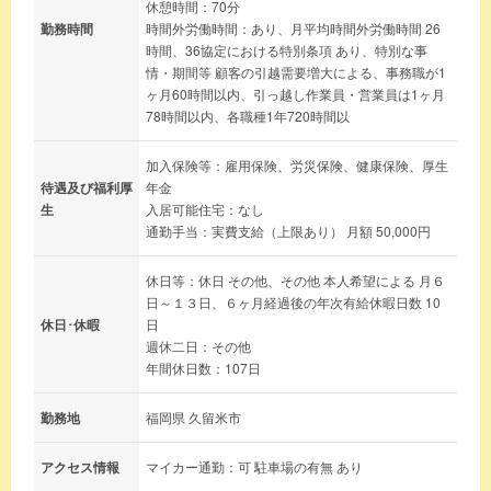
休憩時間：70分
勤務時間
時間外労働時間：あり、月平均時間外労働時間 26
時間、36協定における特別条項 あり、特別な事
情・期間等 顧客の引越需要増大による、事務職が1
ヶ月60時間以内、引っ越し作業員・営業員は1ヶ月
78時間以内、各職種1年720時間以
加入保険等：雇用保険、労災保険、健康保険、厚生
待遇及び福利厚
年金
生
入居可能住宅：なし
通勤手当：実費支給（上限あり） 月額 50,000円
休日等：休日 その他、その他 本人希望による 月６
日～１３日、６ヶ月経過後の年次有給休暇日数 10
休日･休暇
日
週休二日：その他
年間休日数：107日
勤務地
福岡県 久留米市
アクセス情報
マイカー通勤：可 駐車場の有無 あり