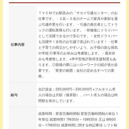
ＴＶＣＭでお馴染みの「サカイ引越センター」のお
仕事です。・２名～５名のチームで家具や家財を運
ぶ引越作業を行います。・引越の責任者としてトラ
ックの運転業務も行います。・研修後にドライバー
として活躍できるので安心です。・女性ドライバー
も活躍中！女性のお引越で喜ばれています！・仕事
仕事内容
と子育ての両立がしやすいよう、お子様の急な病気
や学校 行事等のお休みは考慮致します。・週末休
みも考慮致します。※準中型免許取得支援制度もあ
ります。◎面接の際にはハローワークの紹介状が必
要です。「変更の範囲：会社の定めるすべての業
務」
合計賃金：250,000円～330,000円 ※フルタイム求
給与
人の場合は月額（換算額）、パート求人の場合は時
間額を表示しています。
就業時間：変形労働時間制 変形労働時間制の単位 1
年単位 就業時間1 7時30分～16時30分 又は 8時00
分～17時00分 就業時間に関する特記事項 シフト制