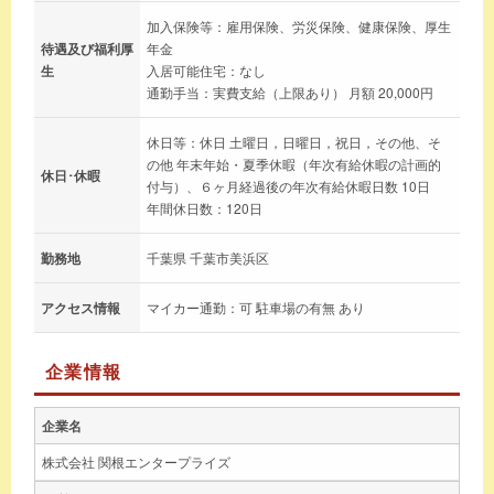
加入保険等：雇用保険、労災保険、健康保険、厚生
待遇及び福利厚
年金
生
入居可能住宅：なし
通勤手当：実費支給（上限あり） 月額 20,000円
休日等：休日 土曜日，日曜日，祝日，その他、そ
の他 年末年始・夏季休暇（年次有給休暇の計画的
休日･休暇
付与）、６ヶ月経過後の年次有給休暇日数 10日
年間休日数：120日
勤務地
千葉県 千葉市美浜区
アクセス情報
マイカー通勤：可 駐車場の有無 あり
企業情報
企業名
株式会社 関根エンタープライズ