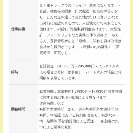
２ｔ箱トラックでのドライバー業務になります。・
食品、雑貨等の関東一円の配送・担当指導員がお
り、どんな道を通って目的地に行けば良い かなど
出発前に確認できるので、未経験の方でも安心して
仕事内容
働けます。※免許、資格取得制度あります。 大型免
許、フォークリフトなど実務に伴う資格は、 もち
ろん、運行管理者など「運輸」に関わる資格取得は
会社から費用がでます。 ＜増員のため募集＞ 「変
更範囲：変更なし」
合計賃金：245,000円～295,000円 ※フルタイム求
給与
人の場合は月額（換算額）、パート求人の場合は時
間額を表示しています。
就業時間：就業時間1 8時30分～17時30分 就業時間
に関する特記事項 ※現場により異なります
休憩時間：60分
勤務時間
時間外労働時間：あり、月平均時間外労働時間 20
時間、36協定における特別条項 あり、特別な事
情・期間等 季節的要因による受注・一般顧客の集
中による業務の繁忙