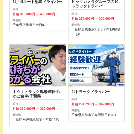
3t／4tルート配送ドライバー
ビックカメラグループの10t
トラックドライバー
給与
月給 310,000円 ～ 430,000円
給与
月給 274,000円 ～ 300,000円
勤務地
千葉県四街道市大日572
勤務地
千葉県船橋市浜町2-5-7MFLP船橋
Ⅰ-3F
１０ｔトラック地場運転手/
2tトラックドライバー
かご台車/千葉県
給与
月給 294,790円 ～ 342,000円
給与
月給 330,000円 ～ 390,000円
勤務地
千葉県八街市下布田深田台384
勤務地
千葉県松戸市紙敷字一本松1116