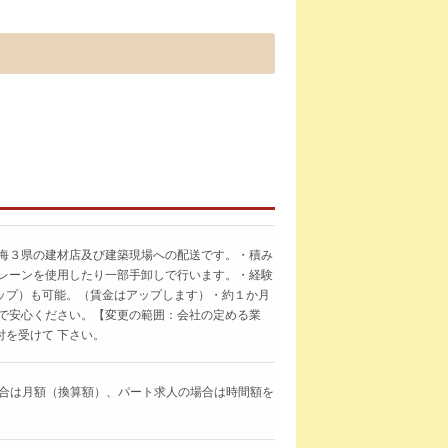
東海３県の建材店及び建築現場への配送です。・積み
クレーンを使用したり一部手卸しで行います。・経験
ップ）も可能。（賃金はアップします）・約１か月
 で安心ください。【変更の範囲：会社の定める業
を受けて 下さい。
求人の場合は月額（換算額）、パート求人の場合は時間額を