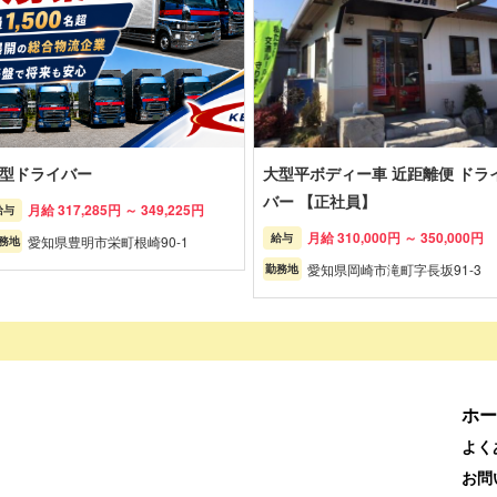
型ドライバー
大型平ボディー車 近距離便 ドラ
バー 【正社員】
月給 317,285円 ～ 349,225円
給与
月給 310,000円 ～ 350,000円
給与
愛知県豊明市栄町根崎90-1
務地
愛知県岡崎市滝町字長坂91-3
勤務地
ホー
よく
お問