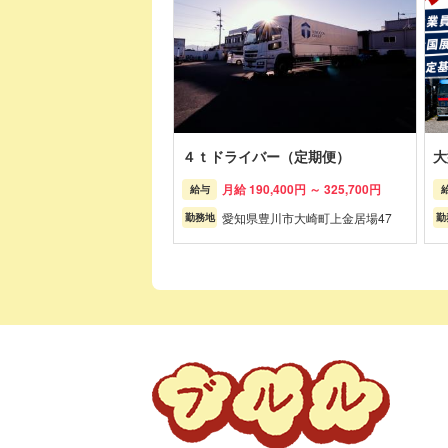
４ｔドライバー（定期便）
大
月給 190,400円 ～ 325,700円
給与
愛知県豊川市大崎町上金居場47
勤務地
勤