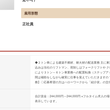
雇用形態
正社員
◆２トン車による建築不燃材、耐火材の配送業務 主に
込みは当社のリフトマン、荷卸しはフォークリフトや 
により３トン～６トン車業務への配置転換（ステップア
間は補助をしながら確実に仕事を覚えていただきますの
務】◇応募希望の方はハローワークから「紹介状」の交付
合計賃金：244,000円～244,000円 ※フルタイム
表示しています。