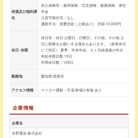
加入保険等：雇用保険、労災保険、健康保険、厚生
待遇及び福利厚
年金
生
入居可能住宅：なし
通勤手当：実費支給（上限あり） 月額 10,000円
休日等：休日 土曜日，日曜日，その他、その他 土
日に勤務をお願いする場合もあります。（振替休日
休日･休暇
にて対応） 夏季、年末年始、６ヶ月経過後の年次
有給休暇日数 10日
年間休日数：109日
勤務地
愛知県 西尾市
アクセス情報
マイカー通勤：可 駐車場の有無 あり
企業情報
企業名
水野運送 株式会社