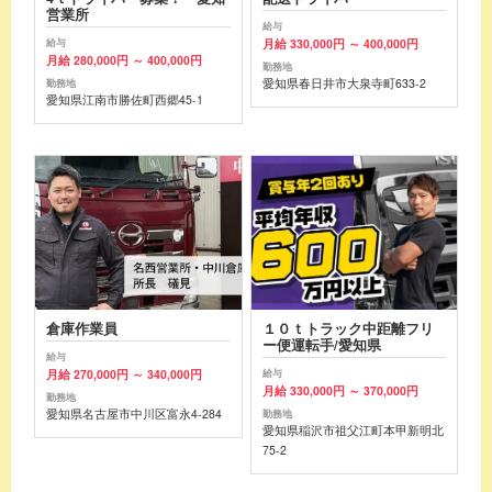
営業所
給与
月給 330,000円 ～ 400,000円
給与
月給 280,000円 ～ 400,000円
勤務地
愛知県春日井市大泉寺町633-2
勤務地
愛知県江南市勝佐町西郷45-1
倉庫作業員
１０ｔトラック中距離フリ
ー便運転手/愛知県
給与
月給 270,000円 ～ 340,000円
給与
月給 330,000円 ～ 370,000円
勤務地
愛知県名古屋市中川区富永4-284
勤務地
愛知県稲沢市祖父江町本甲新明北
75-2