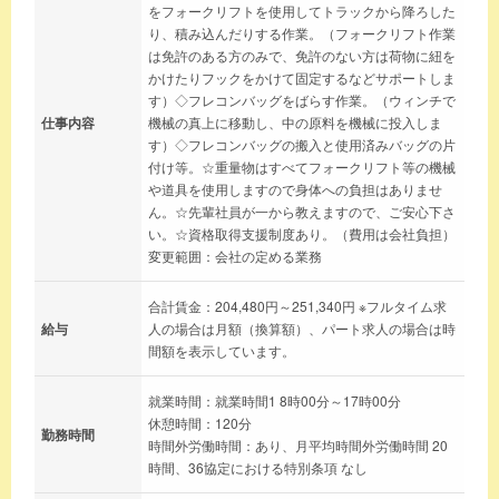
をフォークリフトを使用してトラックから降ろした
り、積み込んだりする作業。（フォークリフト作業
は免許のある方のみで、免許のない方は荷物に紐を
かけたりフックをかけて固定するなどサポートしま
す）◇フレコンバッグをばらす作業。（ウィンチで
仕事内容
機械の真上に移動し、中の原料を機械に投入しま
す）◇フレコンバッグの搬入と使用済みバッグの片
付け等。☆重量物はすべてフォークリフト等の機械
や道具を使用しますので身体への負担はありませ
ん。☆先輩社員が一から教えますので、ご安心下さ
い。☆資格取得支援制度あり。（費用は会社負担）
変更範囲：会社の定める業務
合計賃金：204,480円～251,340円 ※フルタイム求
給与
人の場合は月額（換算額）、パート求人の場合は時
間額を表示しています。
就業時間：就業時間1 8時00分～17時00分
休憩時間：120分
勤務時間
時間外労働時間：あり、月平均時間外労働時間 20
時間、36協定における特別条項 なし