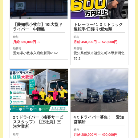
【愛知県小牧市】10t大型ド
トレーラー/１０ｔトラック
ライバー 中距離
運転手/日帰り/愛知県
給与
給与
月給 380,000円 ～
月給 450,000円 ～ 520,000円
勤務地
勤務地
愛知県小牧市入鹿出新田616-1
愛知県稲沢市祖父江町本甲新明北
75-2
2ｔドライバー（接客サービ
4ｔドライバー募集！ 愛知
ススタッフ）【正社員】三
営業所
河営業所
給与
月給 280,000円 ～ 400,000円
給与