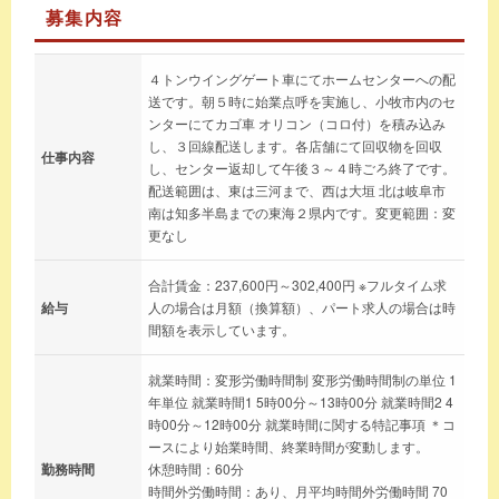
募集内容
４トンウイングゲート車にてホームセンターへの配
送です。朝５時に始業点呼を実施し、小牧市内のセ
ンターにてカゴ車 オリコン（コロ付）を積み込み
し、３回線配送します。各店舗にて回収物を回収
仕事内容
し、センター返却して午後３～４時ごろ終了です。
配送範囲は、東は三河まで、西は大垣 北は岐阜市
南は知多半島までの東海２県内です。変更範囲：変
更なし
合計賃金：237,600円～302,400円 ※フルタイム求
給与
人の場合は月額（換算額）、パート求人の場合は時
間額を表示しています。
就業時間：変形労働時間制 変形労働時間制の単位 1
年単位 就業時間1 5時00分～13時00分 就業時間2 4
時00分～12時00分 就業時間に関する特記事項 ＊コ
ースにより始業時間、終業時間が変動します。
勤務時間
休憩時間：60分
時間外労働時間：あり、月平均時間外労働時間 70