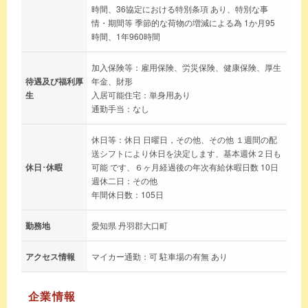
時間、36協定における特別条項 あり、特別な事
情・期間等 季節的な荷物の増減による為 1か月95
時間、1年960時間
加入保険等：雇用保険、労災保険、健康保険、厚生
待遇及び福利厚
年金、財形
生
入居可能住宅：単身用あり
通勤手当：なし
休日等：休日 日曜日，その他、その他 １週間の配
送シフトにより休日を決定します、基本週休２日も
休日･休暇
可能 です、６ヶ月経過後の年次有給休暇日数 10日
週休二日：その他
年間休日数：105日
勤務地
愛知県 丹羽郡大口町
アクセス情報
マイカー通勤：可 駐車場の有無 あり
企業情報