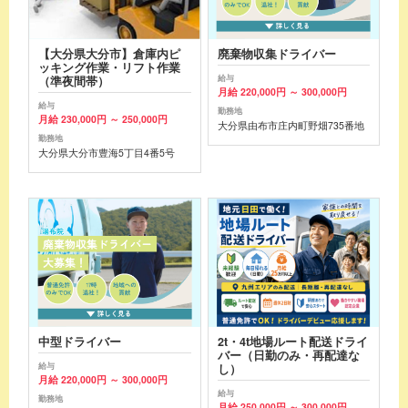
【大分県大分市】倉庫内ピ
廃棄物収集ドライバー
ッキング作業・リフト作業
給与
（準夜間帯）
月給 220,000円 ～ 300,000円
給与
勤務地
月給 230,000円 ～ 250,000円
大分県由布市庄内町野畑735番地
勤務地
大分県大分市豊海5丁目4番5号
中型ドライバー
2t・4t地場ルート配送ドライ
バー（日勤のみ・再配達な
給与
し）
月給 220,000円 ～ 300,000円
給与
勤務地
月給 250,000円 ～ 300,000円