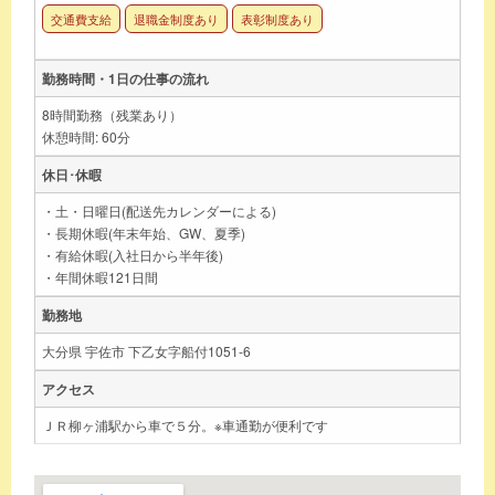
交通費支給
退職金制度あり
表彰制度あり
勤務時間・1日の仕事の流れ
8時間勤務（残業あり）
休憩時間: 60分
休日･休暇
・土・日曜日(配送先カレンダーによる)
・長期休暇(年末年始、GW、夏季)
・有給休暇(入社日から半年後)
・年間休暇121日間
勤務地
大分県 宇佐市 下乙女字船付1051-6
アクセス
ＪＲ柳ヶ浦駅から車で５分。※車通勤が便利です