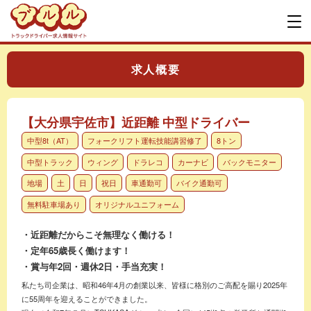
求人概要
【大分県宇佐市】近距離 中型ドライバー
中型8t（AT）
フォークリフト運転技能講習修了
8トン
中型トラック
ウィング
ドラレコ
カーナビ
バックモニター
地場
土
日
祝日
車通勤可
バイク通勤可
無料駐車場あり
オリジナルユニフォーム
・近距離だからこそ無理なく働ける！
・定年65歳長く働けます！
・賞与年2回・週休2日・手当充実！
私たち司企業は、昭和46年4月の創業以来、皆様に格別のご高配を賜り2025年
に55周年を迎えることができました。