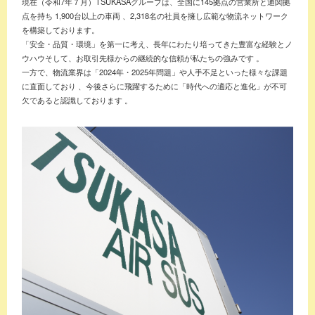
現在（令和7年７月）TSUKASAグループは、全国に145拠点の営業所と通関拠
点を持ち 1,900台以上の車両 、2,318名の社員を擁し広範な物流ネットワーク
を構築しております。
「安全・品質・環境」を第一に考え、長年にわたり培ってきた豊富な経験とノ
ウハウそして、お取引先様からの継続的な信頼が私たちの強みです 。
一方で、物流業界は「2024年・2025年問題」や人手不足といった様々な課題
に直面しており 、今後さらに飛躍するために「時代への適応と進化」が不可
欠であると認識しております 。