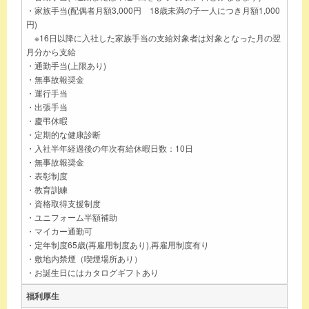
・家族手当(配偶者月額3,000円 18歳未満の子一人につき月額1,000
円)
※16日以降に入社した家族手当の支給対象者は対象となった月の翌
月分から支給
・通勤手当(上限あり)
・無事故報奨金
・運行手当
・出張手当
・慶弔休暇
・定期的な健康診断
・入社半年経過後の年次有給休暇日数：10日
・無事故報奨金
・表彰制度
・教育訓練
・資格取得支援制度
・ユニフォーム半額補助
・マイカー通勤可
・定年制度65歳(再雇用制度あり),再雇用制度有り
・敷地内禁煙（喫煙場所あり）
・お誕生日にはカタログギフトあり
福利厚生