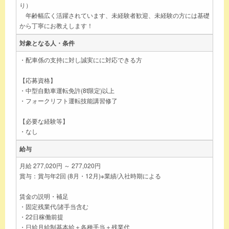
り）
年齢幅広く活躍されています、未経験者歓迎、未経験の方には基礎
から丁寧にお教えします！
対象となる人・条件
・配車係の支持に対し誠実にに対応できる方
【応募資格】
・中型自動車運転免許(8t限定)以上
・フォークリフト運転技能講習修了
【必要な経験等】
・なし
給与
月給 277,020円 ～ 277,020円
賞与：賞与年2回 (8月・12月)※業績/入社時期による
賃金の説明・補足
・固定残業代/諸手当含む
・22日稼働前提
・日給月給制基本給＋各種手当＋残業代