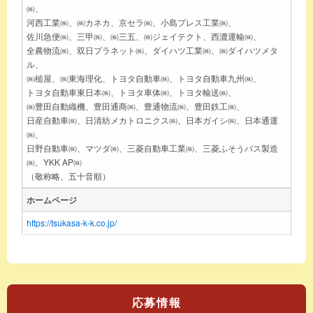
㈱、
河西工業㈱、㈱カネカ、京セラ㈱、小島プレス工業㈱、
佐川急便㈱、三甲㈱、㈱三五、㈱ジェイテクト、西濃運輸㈱、
全農物流㈱、双日プラネット㈱、ダイハツ工業㈱、㈱ダイハツメタ
ル、
㈱槌屋、㈱東海理化、トヨタ自動車㈱、トヨタ自動車九州㈱、
トヨタ自動車東日本㈱、トヨタ車体㈱、トヨタ輸送㈱、
㈱豊田自動織機、豊田通商㈱、豊通物流㈱、豊田鉄工㈱、
日産自動車㈱、日清紡メカトロニクス㈱、日本ガイシ㈱、日本通運
㈱、
日野自動車㈱、マツダ㈱、三菱自動車工業㈱、三菱ふそうバス製造
㈱、YKK AP㈱
（敬称略、五十音順）
ホームページ
https://tsukasa-k-k.co.jp/
応募情報