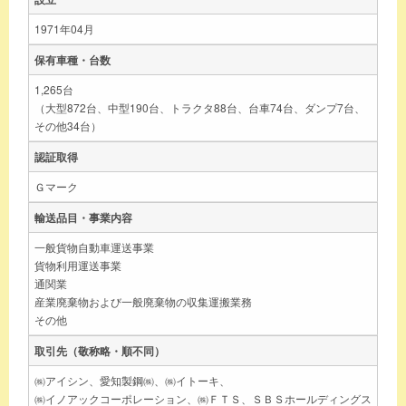
1971年04月
保有車種・台数
1,265台
（大型872台、中型190台、トラクタ88台、台車74台、ダンプ7台、
その他34台）
認証取得
Ｇマーク
輸送品目・事業内容
一般貨物自動車運送事業
貨物利用運送事業
通関業
産業廃棄物および一般廃棄物の収集運搬業務
その他
取引先（敬称略・順不同）
㈱アイシン、愛知製鋼㈱、㈱イトーキ、
㈱イノアックコーポレーション、㈱ＦＴＳ、ＳＢＳホールディングス