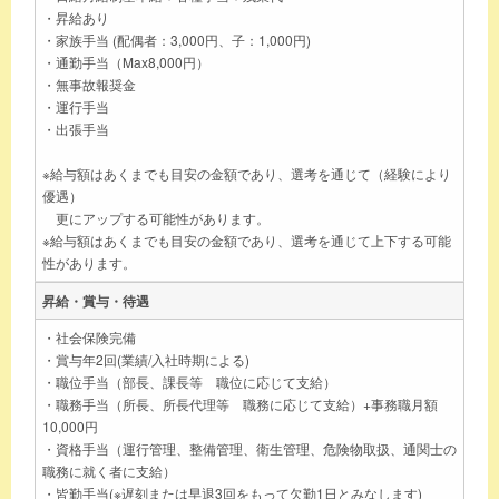
・昇給あり
・家族手当 (配偶者：3,000円、子：1,000円)
・通勤手当（Max8,000円）
・無事故報奨金
・運行手当
・出張手当
※給与額はあくまでも目安の金額であり、選考を通じて（経験により
優遇）
更にアップする可能性があります。
※給与額はあくまでも目安の金額であり、選考を通じて上下する可能
性があります。
昇給・賞与・待遇
・社会保険完備
・賞与年2回(業績/入社時期による)
・職位手当（部長、課長等 職位に応じて支給）
・職務手当（所長、所長代理等 職務に応じて支給）+事務職月額
10,000円
・資格手当（運行管理、整備管理、衛生管理、危険物取扱、通関士の
職務に就く者に支給）
・皆勤手当(※遅刻または早退3回をもって欠勤1日とみなします)