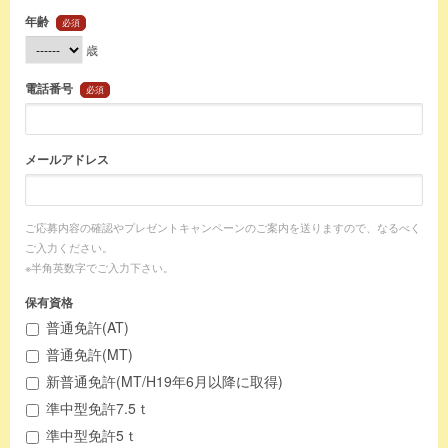
年齢
必須
歳
電話番号
必須
メールアドレス
ご応募内容の確認やプレゼントキャンペーンのご案内を送りますので、なるべく
ご入力ください。
※半角英数字でご入力下さい。
保有資格
普通免許(AT)
普通免許(MT)
新普通免許(MT/H19年6月以降に取得)
準中型免許7.5ｔ
準中型免許5ｔ